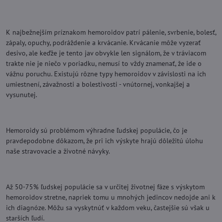
K najbežnejším príznakom hemoroidov patrí pálenie, svrbenie, bolesť,
zápaly, opuchy, podráždenie a krvácanie. Krvácanie môže vyzerať
desivo, ale keďže je tento jav obvykle len signálom, že v tráviacom
trakte nie je niečo v poriadku, nemusí to vždy znamenať, že ide o
vážnu poruchu. Existujú rôzne typy hemoroidov v závislosti na ich
umiestnení, závažnosti a bolestivosti - vnútornej, vonkajšej a
vysunutej.
Hemoroidy sú problémom výhradne ľudskej populácie, čo je
pravdepodobne dôkazom, že pri ich výskyte hrajú dôležitú úlohu
naše stravovacie a životné návyky.
Až 50-75% ľudskej populácie sa v určitej životnej fáze s výskytom
hemoroidov stretne, napriek tomu u mnohých jedincov nedojde ani k
ich diagnóze. Môžu sa vyskytnúť v každom veku, častejšie sú však u
starších ľudí.