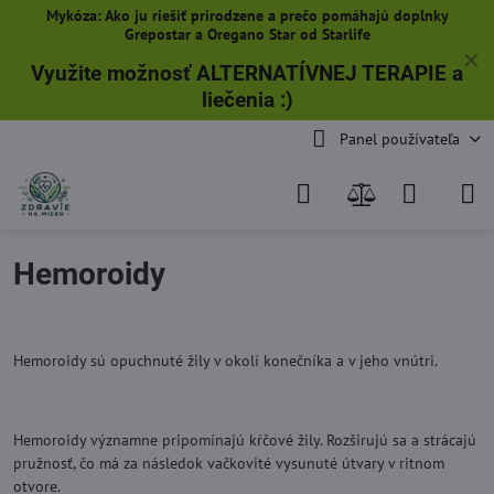
Mykóza: Ako ju riešiť prirodzene a prečo pomáhajú doplnky
Grepostar a Oregano Star od Starlife
✕
Využite možnosť ALTERNATÍVNEJ TERAPIE a
liečenia
:)
Panel používateľa
Hemoroidy
Hemoroidy sú opuchnuté žily v okolí konečníka a v jeho vnútri.
Hemoroidy významne pripomínajú kŕčové žily. Rozširujú sa a strácajú
pružnosť, čo má za následok vačkovité vysunuté útvary v ritnom
otvore.