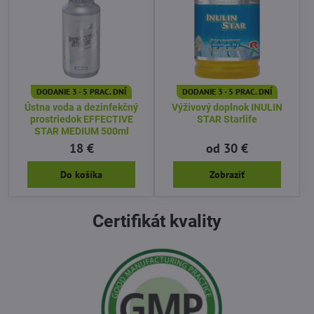
DODANIE 3 - 5 PRAC. DNÍ
DODANIE 3 - 5 PRAC. DNÍ
Ústna voda a dezinfekčný
Výživový doplnok INULIN
prostriedok EFFECTIVE
STAR Starlife
STAR MEDIUM 500ml
18 €
od 30 €
Do košíka
Zobraziť
Certifikát kvality