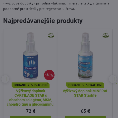
- výživové doplnky - prírodná vláknina, minerálne látky, vitamíny a
podporné prostriedky pre regeneráciu čreva.
Najpredávanejšie produkty
10%
DODANIE 3 - 5 PRAC. DNÍ
DODANIE 3 - 5 PRAC. DNÍ
Výživový doplnok
Výživový doplnok MINERAL
CARTILAGE STAR s
STAR Starlife
obsahom kolagénu, MSM,
chondroitínu a glucosamínu!
72 €
65 €