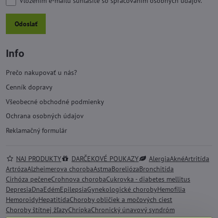
Vložením e-mailu súhlasíte so
spracovaním osobných údajov.
*
Odoslať
Info
Prečo nakupovať u nás?
Cenník dopravy
Všeobecné obchodné podmienky
Ochrana osobných údajov
Reklamačný formulár
NAJ PRODUKTY
DARČEKOVÉ POUKAZY
Alergia
Akné
Artritída
Artróza
Alzheimerova choroba
Astma
Borelióza
Bronchitída
Cirhóza pečene
Crohnova choroba
Cukrovka - diabetes mellitus
Depresia
Dna
Edém
Epilepsia
Gynekologické choroby
Hemofília
Hemoroidy
Hepatitída
Choroby obličiek a močových ciest
Choroby štítnej žľazy
Chrípka
Chronický únavový syndróm