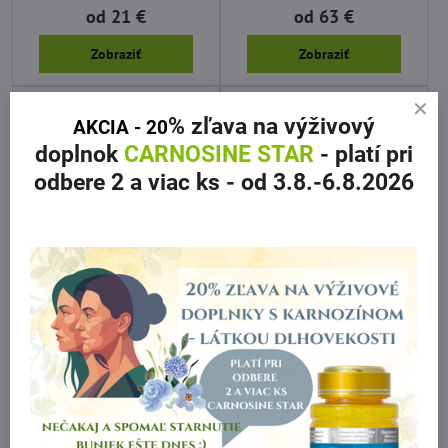
od 21 €
od 63 €
Zobraziť
Zobraziť
% zľava
na výživový
AKCIA - 20
doplnok
CARNOSINE STAR
- platí pri
odbere 2 a viac ks
- od 3.8.-6.8.2026
10%
Doplnok výživy
DODANIE 3 - 5 PRAC. DNÍ
COENZYSTAR Q10 pre
Výživový doplnok MULTI
zdravé srdce a srdcovo-
STAR pre doplnenie
cievny systém 60 tbl
vitamínov a minerálov
72 €
31 €
Do košíka
Do košíka