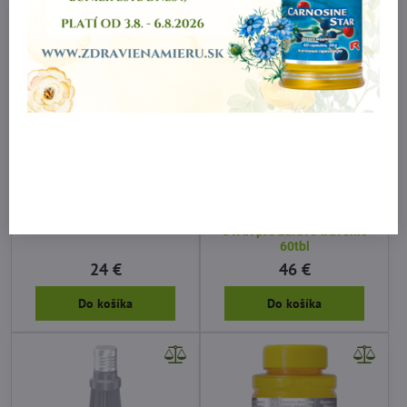
Výživový doplnok KELP s
NEDOSTUPNÉ
morskou riasou kelp
Doplnok výživy OREGANO
STAR pre zdravé trávenie
60tbl
24 €
46 €
Do košíka
Do košíka