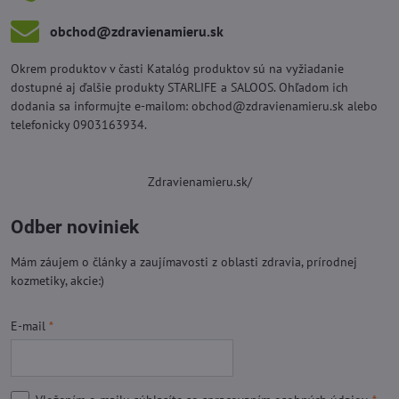
obchod​@zdravienamieru​.sk
Okrem produktov v časti Katalóg produktov sú na vyžiadanie
dostupné aj ďalšie produkty STARLIFE a SALOOS. Ohľadom ich
dodania sa informujte e-mailom: obchod@zdravienamieru.sk alebo
telefonicky 0903163934.
Zdravienamieru.sk/
Odber noviniek
Mám záujem o články a zaujímavosti z oblasti zdravia, prírodnej
kozmetiky, akcie:)
E-mail
*