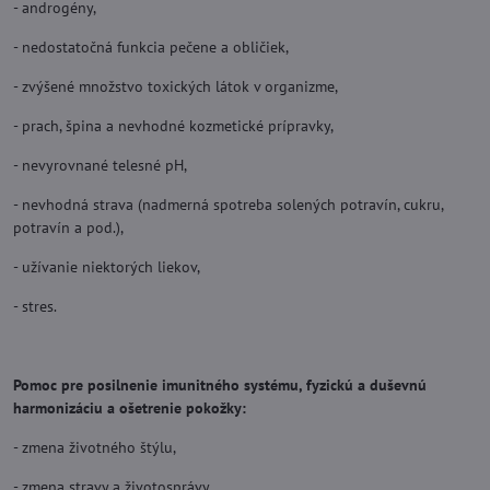
- androgény,
- nedostatočná funkcia pečene a obličiek,
- zvýšené množstvo toxických látok v organizme,
- prach, špina a nevhodné kozmetické prípravky,
- nevyrovnané telesné pH,
- nevhodná strava (nadmerná spotreba solených potravín, cukru,
potravín a pod.),
- užívanie niektorých liekov,
- stres.
Pomoc pre posilnenie imunitného systému, fyzickú a duševnú
harmonizáciu a ošetrenie pokožky:
- zmena životného štýlu,
- zmena stravy a životosprávy,