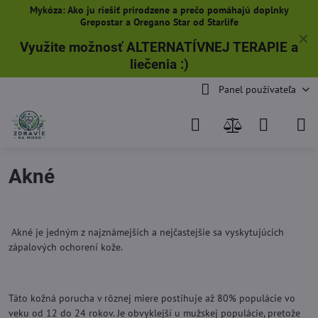
Mykóza: Ako ju riešiť prirodzene a prečo pomáhajú doplnky
Grepostar a Oregano Star od Starlife
✕
Využite možnosť ALTERNATÍVNEJ TERAPIE a
liečenia
:)
Panel používateľa
Akné
Akné je jedným z najznámejších a nejčastejšie sa vyskytujúcich
zápalových ochorení kože.
Táto kožná porucha v rôznej miere postihuje až 80% populácie vo
veku od 12 do 24 rokov. Je obvyklejší u mužskej populácie, pretože