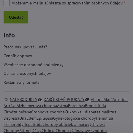
Vložením e-mailu súhlasíte so
spracovaním osobných údajov.
*
Odoslať
Info
Prečo nakupovať u nás?
Cenník dopravy
Všeobecné obchodné podmienky
Ochrana osobných údajov
Reklamačný formulár
NAJ PRODUKTY
DARČEKOVÉ POUKAZY
Alergia
Akné
Artritída
Artróza
Alzheimerova choroba
Astma
Borelióza
Bronchitída
Cirhóza pečene
Crohnova choroba
Cukrovka - diabetes mellitus
Depresia
Dna
Edém
Epilepsia
Gynekologické choroby
Hemofília
Hemoroidy
Hepatitída
Choroby obličiek a močových ciest
Choroby štítnej žľazy
Chrípka
Chronický únavový syndróm