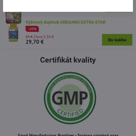
od 72 €
Zobraziť
Výživový doplnok OREGANO EXTRA STAR
-10%
33 €
Zľava 3,30 €
Do košíka
29,70 €
Certifikát kvality
Good Manufacturing Practises - Správna výrobná prax