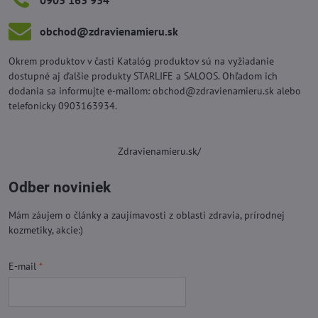
0903 163 934
obchod​@zdravienamieru​.sk
Okrem produktov v časti Katalóg produktov sú na vyžiadanie
dostupné aj ďalšie produkty STARLIFE a SALOOS. Ohľadom ich
dodania sa informujte e-mailom: obchod@zdravienamieru.sk alebo
telefonicky 0903163934.
Zdravienamieru.sk/
Odber noviniek
Mám záujem o články a zaujímavosti z oblasti zdravia, prírodnej
kozmetiky, akcie:)
E-mail
*