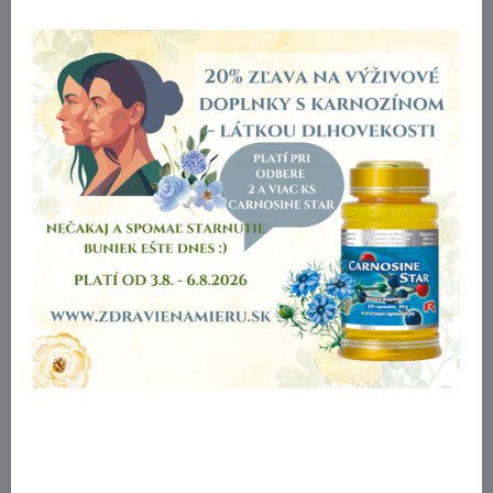
Výživový doplnok IMMUNITY STAR pre podporu
imunitného systému
36 €
Do košíka
Výživový doplnok MULTI STAR pre doplnenie vitamínov
a minerálov
DODANIE 3 - 5 PRAC. DNÍ
-10%
80 €
Zľava 8 €
Do košíka
72 €
Ústna voda a dezinfekčný prostriedok EFFECTIVE STAR
MEDIUM 500ml
DODANIE 3 - 5 PRAC. DNÍ
18 €
Do košíka
Výživový doplnok NONI FOR WOMEN s obsahom noni
NEDOSTUPNÉ