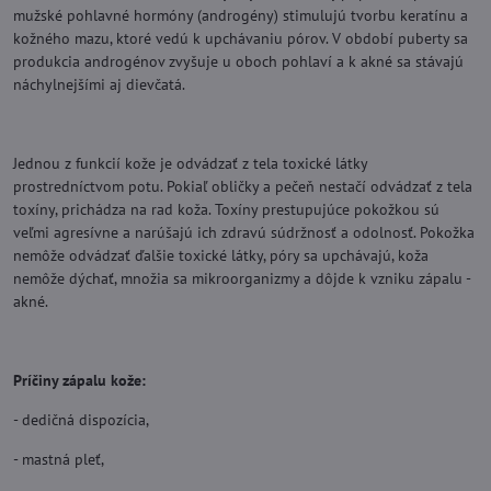
mužské pohlavné hormóny (androgény) stimulujú tvorbu keratínu a
kožného mazu, ktoré vedú k upchávaniu pórov. V období puberty sa
produkcia androgénov zvyšuje u oboch pohlaví a k akné sa stávajú
náchylnejšími aj dievčatá.
Jednou z funkcií kože je odvádzať z tela toxické látky
prostredníctvom potu. Pokiaľ obličky a pečeň nestačí odvádzať z tela
toxíny, prichádza na rad koža. Toxíny prestupujúce pokožkou sú
veľmi agresívne a narúšajú ich zdravú súdržnosť a odolnosť. Pokožka
nemôže odvádzať ďalšie toxické látky, póry sa upchávajú, koža
nemôže dýchať, množia sa mikroorganizmy a dôjde k vzniku zápalu -
akné.
Príčiny zápalu kože:
- dedičná dispozícia,
- mastná pleť,