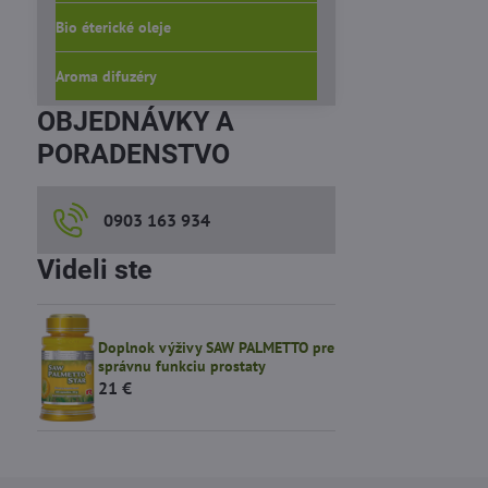
Bio éterické oleje
Aroma difuzéry
OBJEDNÁVKY A
PORADENSTVO
0903 163 934
Videli ste
Doplnok výživy SAW PALMETTO pre
správnu funkciu prostaty
21 €