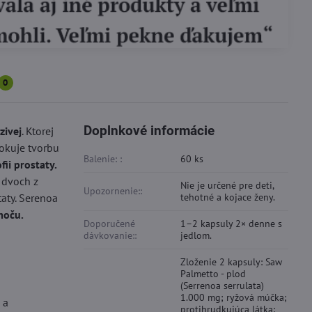
0
Doplnkové informácie
zivej
. Ktorej
okuje tvorbu
Balenie: :
60 ks
ii prostaty.
 dvoch z
Nie je určené pre deti,
Upozornenie::
taty. Serenoa
tehotné a kojace ženy.
moču.
Doporučené
1–2 kapsuly 2× denne s
dávkovanie::
jedlom.
Zloženie 2 kapsuly: Saw
Palmetto - plod
(Serrenoa serrulata)
1.000 mg; ryžová múčka;
 a
protihrudkujúca látka: