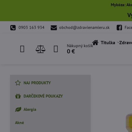
Mykóza: Ako
V
0903 163 934
obchod@zdravienamieru.sk
Fac
Titulka
Zdrav
Nákupný košík
0 €
NAJ PRODUKTY
DARČEKOVÉ POUKAZY
Alergia
Akné