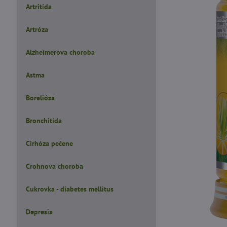
Artritída
Artróza
Alzheimerova choroba
Astma
Borelióza
Bronchitída
Cirhóza pečene
Crohnova choroba
Cukrovka - diabetes mellitus
Depresia