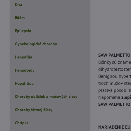
Dna
Edém
Epilepsia
Gynekologické choroby
SAW PALMETTO
Hemofília
účinky sú známe 
dihydrotestoster
Hemoroidy
Benígnou hypertr
troch mužov star
Hepatitída
plazivá pôsobí 
Choroby obličiek a močových ciest
Napomáha
zlep
SAW PALMETTO S
Choroby štítnej žľazy
Chrípka
NARIADENIE EU