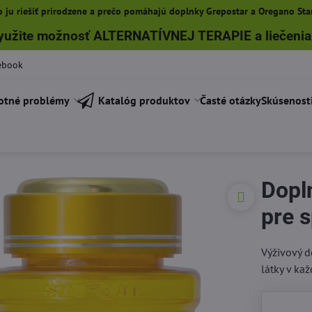
 ju riešiť prirodzene a prečo pomáhajú doplnky Grepostar a Oregano Star
yužite možnosť ALTERNATÍVNEJ TERAPIE a liečenia
ebook
otné problémy
Katalóg produktov
Časté otázky
Skúsenost
Dopl
pre 
Výživový d
látky v kaž