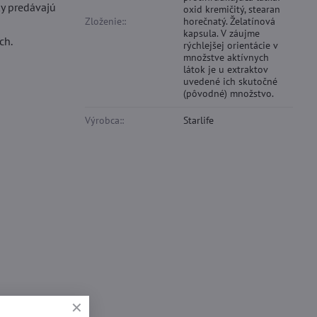
ky predávajú
oxid kremičitý, stearan
Zloženie::
horečnatý. Želatínová
kapsula. V záujme
ch.
rýchlejšej orientácie v
množstve aktívnych
látok je u extraktov
uvedené ich skutočné
(pôvodné) množstvo.
Výrobca::
Starlife