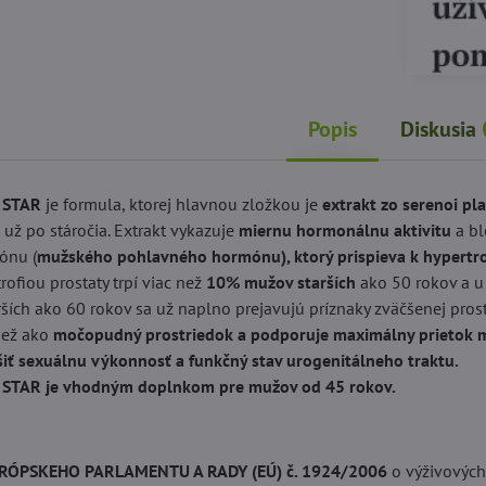
Popis
Diskusia
 STAR
je formula, ktorej hlavnou zložkou je
extrakt zo serenoi pla
už po stáročia. Extrakt vykazuje
miernu hormonálnu aktivitu
a bl
ónu (
mužského pohlavného hormónu), ktorý prispieva k hypertrof
ofiou prostaty trpí viac než
10% mužov starších
ako 50 rokov a u
ších ako 60 rokov sa už naplno prejavujú príznaky zväčšenej pros
tiež ako
močopudný prostriedok a podporuje maximálny prietok 
šiť sexuálnu výkonnosť a funkčný stav urogenitálneho traktu.
TAR je vhodným doplnkom pre mužov od 45 rokov.
RÓPSKEHO PARLAMENTU A RADY (EÚ) č. 1924/2006
o výživových