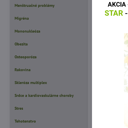
AKCIA 
Menštruačné problémy
STAR
-
Migréna
Predchádza
Mononukleóza
Obezita
Osteoporóza
Rakovina
Skleróza multiplex
Srdce a kardiovaskulárne choroby
Stres
Tehotenstvo