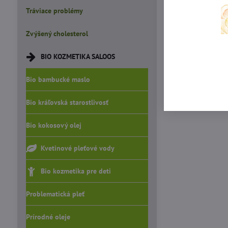
Tráviace problémy
Zvýšený cholesterol
BIO KOZMETIKA SALOOS
Bio bambucké maslo
Bio kráľovská starostlivosť
Bio kokosový olej
Kvetinové pleťové vody
Bio kozmetika pre deti
Problematická pleť
Prírodné oleje