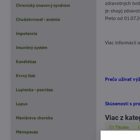
zdravotných tvr
Chronický únavový syndróm
(e-shop) zdravo
Preto od 01.07.2
Chudokrvnosť - anémia
Impotencia
Viac informácií 
Imunitný systém
Kandidóza
Krvný tlak
Prečo užívať vý
Lupienka - psoriáza
Skúsenosti s pr
Lupus
Viac z kate
Meniérova choroba
Titulka
Menopauza