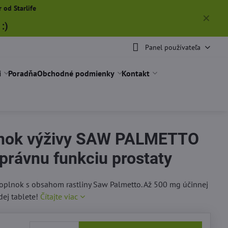
 od Starlife
✕
:)
Panel používateľa
i
Poradňa
Obchodné podmienky
Kontakt
nok výživy SAW PALMETTO
správnu funkciu prostaty
oplnok s obsahom rastliny Saw Palmetto. Až 500 mg účinnej
dej tablete!
Čítajte viac