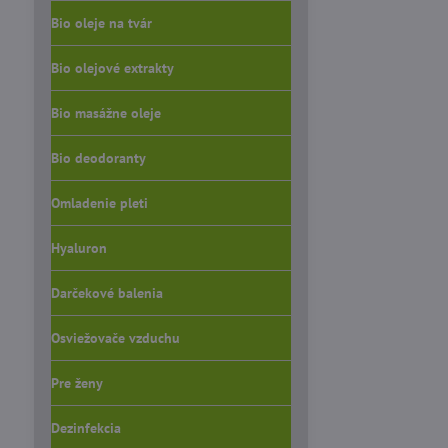
Bio oleje na tvár
Bio olejové extrakty
Bio masážne oleje
Bio deodoranty
Omladenie pleti
Hyaluron
Darčekové balenia
Osviežovače vzduchu
Pre ženy
Dezinfekcia