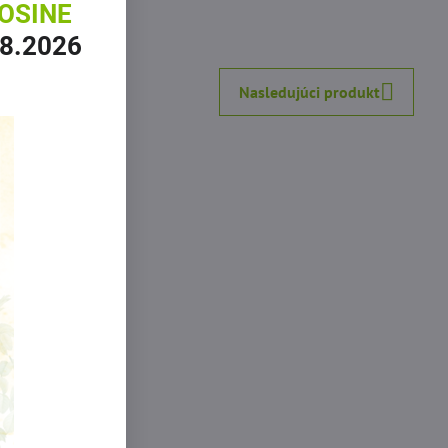
OSINE
inkedIn
WhatsApp
E-
.8.2026
mail
Nasledujúci produkt