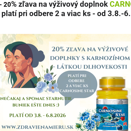
% zľava
na výživový doplnok
CARN
- 20
Facebook
Twitter
Bluesky
Pinterest
Reddit
L
 platí pri odbere 2 a viac ks
- od 3.8.-6
júci produkt