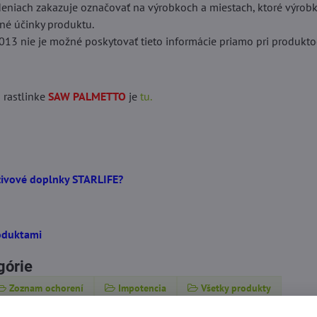
deniach zakazuje označovať na výrobkoch a miestach, ktoré výrob
tné účinky produktu.
013 nie je možné poskytovať tieto informácie priamo pri produkto
o rastlinke
SAW PALMETTO
je
tu.
živové doplnky STARLIFE?
oduktami
górie
Zoznam ochorení
Impotencia
Všetky produkty