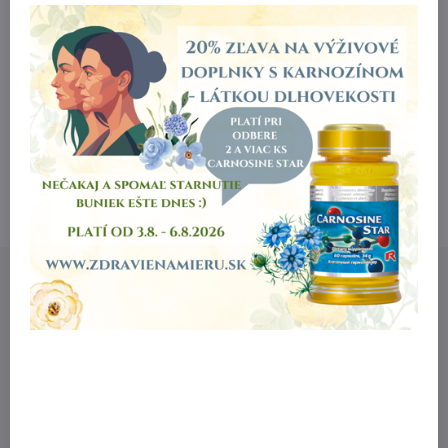
Súhlasím so
spracovaním osobných údajov
za účelom registrácie
a vytvorenia zákazníckeho účtu
*
*
(Povinné)
Registrácia
OBJEDNÁVKY A PORADENSTVO
0903 163 934
Kontakt
Milan Feriančik
Malý Čepčín 152
038 45 Malý Čepčín
0903 163 934
obchod​@zdravienamieru​.sk