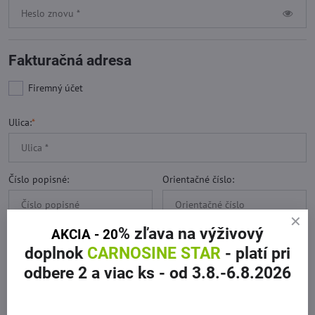
Fakturačná adresa
Firemný účet
Ulica:
*
Číslo popisné:
Orientačné číslo:
% zľava
na výživový
AKCIA - 20
Mesto:
*
PSČ:
*
doplnok
CARNOSINE STAR
- platí pri
odbere 2 a viac ks
- od 3.8.-6.8.2026