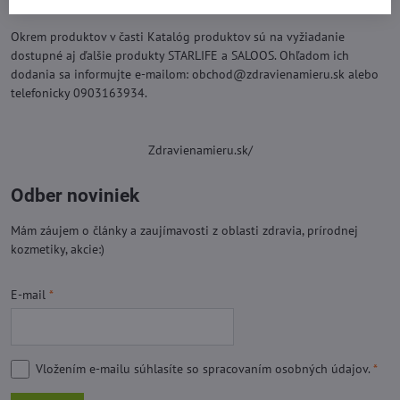
Okrem produktov v časti Katalóg produktov sú na vyžiadanie
dostupné aj ďalšie produkty STARLIFE a SALOOS. Ohľadom ich
dodania sa informujte e-mailom: obchod@zdravienamieru.sk alebo
telefonicky 0903163934.
Zdravienamieru.sk/
Odber noviniek
Mám záujem o články a zaujímavosti z oblasti zdravia, prírodnej
kozmetiky, akcie:)
E-mail
*
Vložením e-mailu súhlasíte so
spracovaním osobných údajov.
*