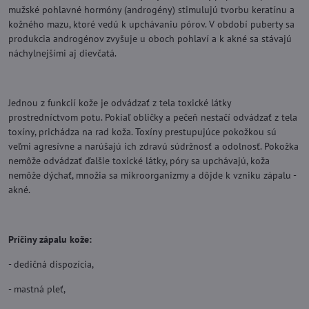
mužské pohlavné hormóny (androgény) stimulujú tvorbu keratínu a
kožného mazu, ktoré vedú k upchávaniu pórov. V období puberty sa
produkcia androgénov zvyšuje u oboch pohlaví a k akné sa stávajú
náchylnejšími aj dievčatá.
Jednou z funkcií kože je odvádzať z tela toxické látky
prostredníctvom potu. Pokiaľ obličky a pečeň nestačí odvádzať z tela
toxíny, prichádza na rad koža. Toxíny prestupujúce pokožkou sú
veľmi agresívne a narúšajú ich zdravú súdržnosť a odolnosť. Pokožka
nemôže odvádzať ďalšie toxické látky, póry sa upchávajú, koža
nemôže dýchať, množia sa mikroorganizmy a dôjde k vzniku zápalu -
akné.
Príčiny zápalu kože:
- dedičná dispozícia,
- mastná pleť,