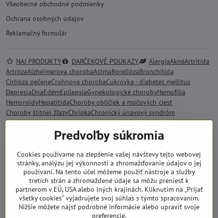
Všeobecné obchodné podmienky
Ochrana osobných údajov
Reklamačný formulár
NAJ PRODUKTY
DARČEKOVÉ POUKAZY
Alergia
Akné
Artritída
Artróza
Alzheimerova choroba
Astma
Borelióza
Bronchitída
Cirhóza pečene
Crohnova choroba
Cukrovka - diabetes mellitus
Depresia
Dna
Edém
Epilepsia
Gynekologické choroby
Hemofília
Hemoroidy
Hepatitída
Choroby obličiek a močových ciest
Choroby štítnej žľazy
Chrípka
Chronický únavový syndróm
Chudokrvnosť - anémia
Impotencia
Imunitný systém
Kandidóza
Krvný tlak
Lupienka - psoriáza
Lupus
Meniérova choroba
Menopauza
Predvoľby súkromia
Menštruačné problémy
Migréna
Mononukleóza
Obezita
Osteoporóza
Rakovina
Skleróza multiplex
Srdce a kardiovaskulárne choroby
Stres
Cookies používame na zlepšenie vašej návštevy tejto webovej
stránky, analýzu jej výkonnosti a zhromažďovanie údajov o jej
Tehotenstvo
Tráviace problémy
Zvýšený cholesterol
používaní. Na tento účel môžeme použiť nástroje a služby
BIO KOZMETIKA SALOOS
Bio bambucké maslo
tretích strán a zhromaždené údaje sa môžu preniesť k
Bio kráľovská starostlivosť
Bio kokosový olej
partnerom v EÚ, USA alebo iných krajinách. Kliknutím na „Prijať
Kvetinové pleťové vody
Bio kozmetika pre deti
všetky cookies“ vyjadrujete svoj súhlas s týmto spracovaním.
Problematická pleť
Prírodné oleje
Bio oleje na tvár
Nižšie môžete nájsť podrobné informácie alebo upraviť svoje
Bio olejové extrakty
Bio masážne oleje
Bio deodoranty
preferencie.