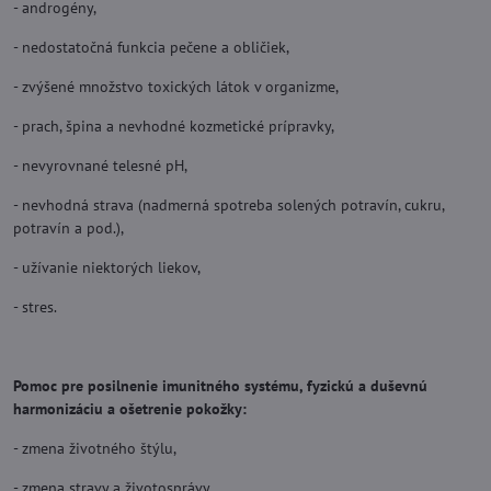
- androgény,
- nedostatočná funkcia pečene a obličiek,
- zvýšené množstvo toxických látok v organizme,
- prach, špina a nevhodné kozmetické prípravky,
- nevyrovnané telesné pH,
- nevhodná strava (nadmerná spotreba solených potravín, cukru,
potravín a pod.),
- užívanie niektorých liekov,
- stres.
Pomoc pre posilnenie imunitného systému, fyzickú a duševnú
harmonizáciu a ošetrenie pokožky:
- zmena životného štýlu,
- zmena stravy a životosprávy,