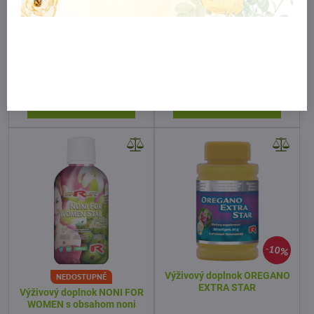
DODANIE 3 - 5 PRAC. DNÍ
DODANIE 3 - 5 PRAC. DNÍ
Výživový doplnok MULTI
Ústna voda a dezinfekčný
STAR pre doplnenie
prostriedok EFFECTIVE
vitamínov a minerálov
STAR MEDIUM 500ml
72 €
18 €
Do košíka
Do košíka
10%
Výživový doplnok OREGANO
NEDOSTUPNÉ
EXTRA STAR
Výživový doplnok NONI FOR
WOMEN s obsahom noni