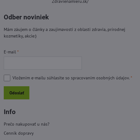
Zdravienamieru.sk/
Odber noviniek
Mám záujem o články a zaujímavosti z oblasti zdravia, prírodnej
kozmetiky, akcie:)
E-mail
*
Vložením e-mailu súhlasíte so
spracovaním osobných údajov.
*
Odoslať
Info
Prečo nakupovať u nás?
Cenník dopravy