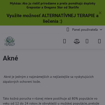
Mykóza: Ako ju riešiť prirodzene a prečo pomáhajú doplnky
Grepostar a Oregano Star od Starlife
✕
Využite možnosť ALTERNATÍVNEJ TERAPIE a
liečenia
:)
Panel používateľa
Akné
Akné je jedným z najznámejších a nejčastejšie sa vyskytujúcich
zápalových ochorení kože.
Táto kožná porucha v rôznej miere postihuje až 80% populácie vo
veku od 12 do 24 rokov. Je obvyklejší u mužskej populácie, pretože