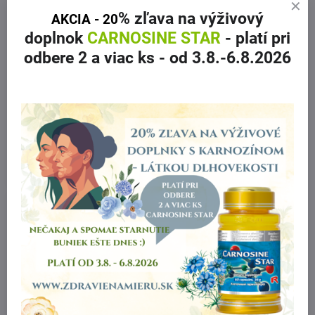
% zľava
na výživový
AKCIA - 20
doplnok
CARNOSINE STAR
- platí pri
odbere 2 a viac ks
- od 3.8.-6.8.2026
Výživový doplnok IMMUNITY
NEDOSTUPNÉ
STAR pre podporu
Doplnok výživy OREGANO
imunitného systému
STAR pre zdravé trávenie
60tbl
46 €
36 €
Do košíka
Do košíka
10%