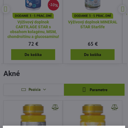
10%
DODANIE 3 - 5 PRAC. DNÍ
DODANIE 3 - 5 PRAC. DNÍ
Výživový doplnok
Výživový doplnok MINERAL
CARTILAGE STAR s
STAR Starlife
obsahom kolagénu, MSM,
chondroitínu a glucosamínu!
72 €
65 €
Do košíka
Do košíka
Akné
Pozícia
Parametre