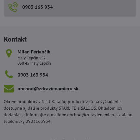
0903 163 934
Kontakt
Milan Feriančik
Malý Čepčín 152
038 45 Malý Čepčín
0903 163 934
obchod​@zdravienamieru​.sk
Okrem produktov v časti Katalóg produktov sú na vyžiadanie
dostupné aj ďalšie produkty STARLIFE a SALOOS. Ohľadom ich
dodania sa informujte e-mailom: obchod@zdravienamieru.sk alebo
telefonicky 0903163934.