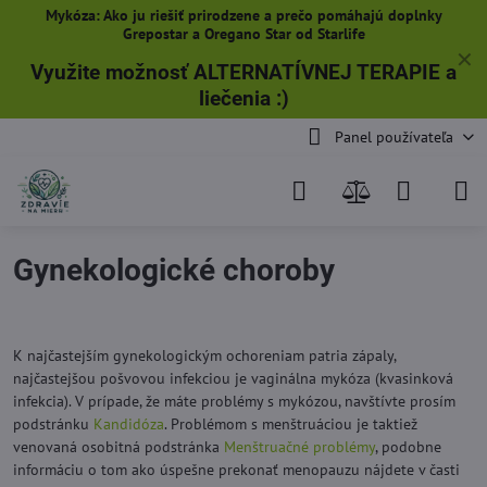
Mykóza: Ako ju riešiť prirodzene a prečo pomáhajú doplnky
Grepostar a Oregano Star od Starlife
✕
Využite možnosť ALTERNATÍVNEJ TERAPIE a
liečenia
:)
Panel používateľa
Gynekologické choroby
K najčastejším gynekologickým ochoreniam patria zápaly,
najčastejšou pošvovou infekciou je vaginálna mykóza (kvasinková
infekcia). V prípade, že máte problémy s mykózou, navštívte prosím
podstránku
Kandidóza
. Problémom s menštruáciou je taktiež
venovaná osobitná podstránka
Menštruačné problémy
, podobne
informáciu o tom ako úspešne prekonať menopauzu nájdete v časti