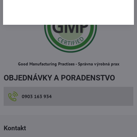
Good Manufacturing Practises - Správna výrobná prax
OBJEDNÁVKY A PORADENSTVO
0903 163 934
Kontakt