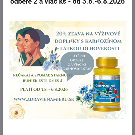
odbere 2 a viac ks
- od 3.8.-6.8.2026
NEDOSTUPNÉ
Výživový doplnok NONI FOR
WOMEN s obsahom noni
od 72 €
Zobraziť
Certifikát kvality