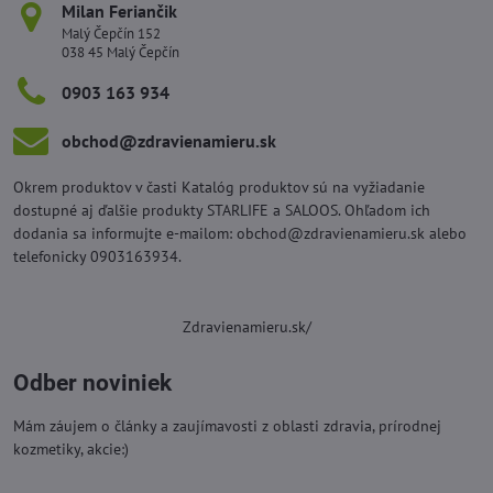
Milan Feriančik
Malý Čepčín 152
038 45 Malý Čepčín
0903 163 934
obchod​@zdravienamieru​.sk
Okrem produktov v časti Katalóg produktov sú na vyžiadanie
dostupné aj ďalšie produkty STARLIFE a SALOOS. Ohľadom ich
dodania sa informujte e-mailom: obchod@zdravienamieru.sk alebo
telefonicky 0903163934.
Zdravienamieru.sk/
Odber noviniek
Mám záujem o články a zaujímavosti z oblasti zdravia, prírodnej
kozmetiky, akcie:)