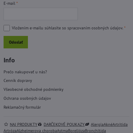
E-mail
*
Vložením e-mailu súhlasíte so
spracovaním osobných údajov.
*
Odoslať
Info
Prečo nakupovať u nás?
Cenník dopravy
Všeobecné obchodné podmienky
Ochrana osobných údajov
Reklamačný formulár
NAJ PRODUKTY
DARČEKOVÉ POUKAZY
Alergia
Akné
Artritída
Artróza
Alzheimerova choroba
Astma
Borelióza
Bronchitída