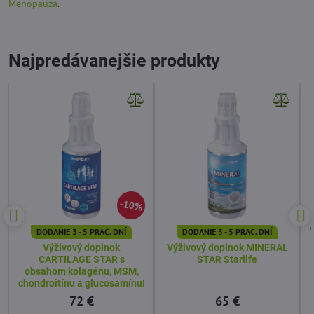
Menopauza
.
Najpredávanejšie produkty
10%
DODANIE 3 - 5 PRAC. DNÍ
DODANIE 3 - 5 PRAC. DNÍ
Výživový doplnok
Výživový doplnok MINERAL
CARTILAGE STAR s
STAR Starlife
obsahom kolagénu, MSM,
chondroitínu a glucosamínu!
72 €
65 €