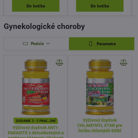
Do košíka
Do košíka
Gynekologické choroby
Pozícia
Parametre
Výživový doplnok
DODANIE 3 - 5 PRAC. DNÍ
CHLAMYNYL STAR pre
Výživový doplnok ANTI-
liečbu chlamýdií 60tbl
PARASITE s detoxikačnými a