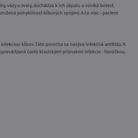
 väzy a svaly, dochádza k ich zápalu a vzniká bolesť.
a znížená pohyblivosť kĺbových spojení. A čo viac - pacient
nfekciou kĺbov. Táto porucha sa nazýva infekčná artritída. K
oprevádzaná často klasickými príznakmi infekcie - horúčkou,