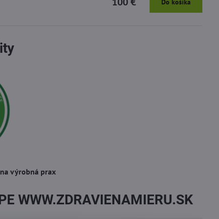
100 €
Do košíka
ity
vna výrobná prax
OPE WWW.ZDRAVIENAMIERU.SK