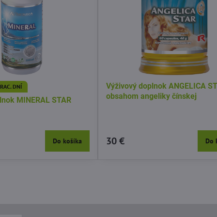
Výživový doplnok ANGELICA S
PRAC. DNÍ
obsahom angeliky čínskej
plnok MINERAL STAR
30 €
Do košíka
Do 