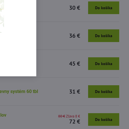
30 €
koralu
Do košíka
36 €
tému
Do košíka
nensis
45 €
Do košíka
31 €
evny systém 60 tbl
Do košíka
lov
80 €
Zľava 8 €
Do košíka
72 €