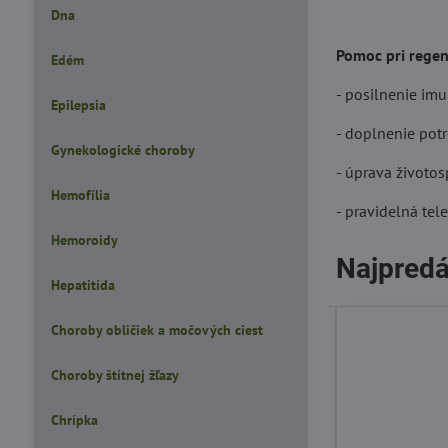
Dna
Pomoc pri regen
Edém
- posilnenie im
Epilepsia
- doplnenie potr
Gynekologické choroby
- úprava životos
Hemofília
- pravidelná tele
Hemoroidy
Najpredá
Hepatitída
Choroby obličiek a močových ciest
Choroby štítnej žľazy
Chrípka