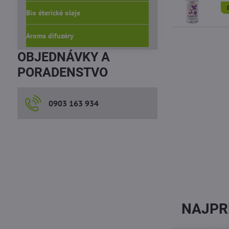
Bio éterické oleje
Aroma difuzéry
OBJEDNÁVKY A
PORADENSTVO
0903 163 934
NAJPR