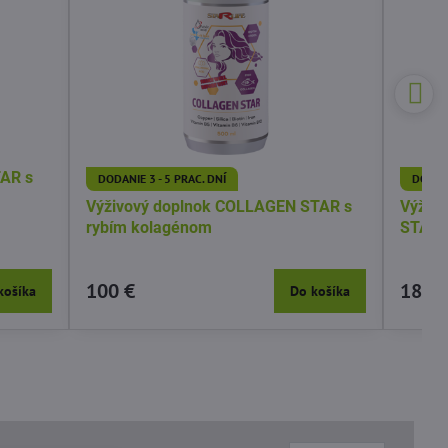
TAR s
DODANIE 3 - 5 PRAC. DNÍ
DODANI
Výživový doplnok COLLAGEN STAR s
Výživo
rybím kolagénom
STAR S
100 €
18 €
košíka
Do košíka