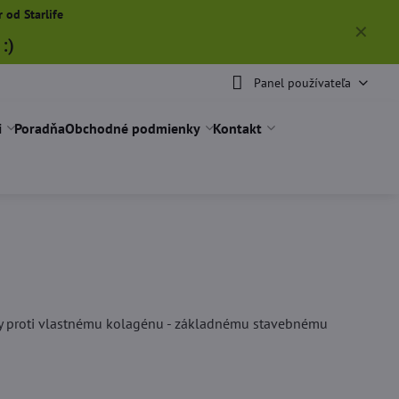
 od Starlife
✕
:)
Panel používateľa
i
Poradňa
Obchodné podmienky
Kontakt
tky proti vlastnému kolagénu - základnému stavebnému