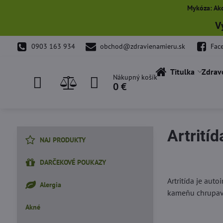
Mykóza: Ako
V
0903 163 934
obchod@zdravienamieru.sk
Fac
Titulka
Zdrav
Nákupný košík
0 €
Artritíd
NAJ PRODUKTY
DARČEKOVÉ POUKAZY
Artritída je au
Alergia
kameňu chrupav
Akné