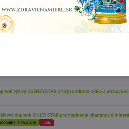
ýživový doplnok CORAL CALCIUM STAR s obsahom morského 
ýživový doplnok IMMUNITY STAR pre podporu imunitného sys
plnok výživy CORDYCEPS STAR s čínskou hubou cordyceps si
DODANIE 3 - 5 PRAC. DNÍ
plnok výživy COENZYSTAR Q10 pre zdravé srdce a srdcovo-ci
živový doplnok MULTI STAR pre doplnenie vitamínov a minerá
DODANIE 3 - 5 PRAC. DNÍ
-10%