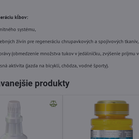
eráciu kĺbov:
unitného systému,
ebných živín pre regeneráciu chrupavkových a spojivových tkanív,
právy (obmedzenie množstva tukov v jedálničku, zvýšenie príjmu v
sná aktivita (jazda na bicykli, chôdza, vodné športy).
vanejšie produkty