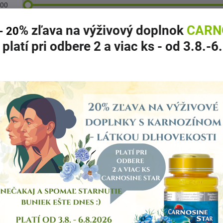
% zľava
na výživový doplnok
CARN
- 20
 platí pri odbere 2 a viac ks
- od 3.8.-6
dľa:
Pozícia
živový doplnok ARTRIMAX Starlife
ýživový doplnok ANATOMAX Starlife
ýživový doplnok GLUCOSAMINE STAR pre výživu kĺbov 60tbl