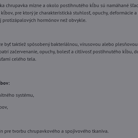
ka chrupavka mizne a okolo postihnutého kĺbu sú namáhané šľachy,
l kĺbov, pre ktorý je charakteristická stuhlosť, opuchy, deformácie 
 protizápalových hormónov než obvykle.
 byť taktiež spôsobený bakteriálnou, vírusovou alebo plesňovou i
trí začervenanie, opuchy, bolesť a citlivosť postihnutého kĺbu, d
ťami celého tela.
ĺbov:
nitného systému,
bov,
vín pre tvorbu chrupavkového a spojivového tkaniva.