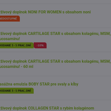
ýživový doplnok NONI FOR WOMEN s obsahom noni
NEDOSTUPNÉ
ýživový doplnok CARTILAGE STAR s obsahom kolagénu, MSM, 
lucosamínu!
DODANIE 3 - 5 PRAC. DNÍ
-10%
ýživový doplnok CARTILAGE STAR s obsahom kolagénu, MSM, 
ucosamínu! - 60 ml
sážna emulzia BOBY STAR pre svaly a kĺby
DODANIE 3 - 5 PRAC. DNÍ
ýživový doplnok COLLAGEN STAR s rybím kolagénom