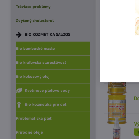
Tráviace problémy
V
Zvýšený cholesterol
BIO KOZMETIKA SALOOS
V
Bio bambucké maslo
Bio kráľovská starostlivosť
Do
Bio kokosový olej
Kvetinové pleťové vody
Do
Bio kozmetika pre deti
Problematická pleť
Vý
Prírodné oleje