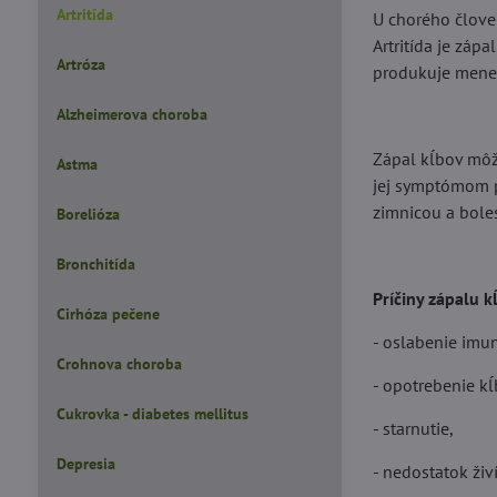
Artritída
U chorého člove
Artritída je zápa
Artróza
produkuje menej
Alzheimerova choroba
Zápal kĺbov môže
Astma
jej symptómom pa
zimnicou a boles
Borelióza
Bronchitída
Príčiny zápalu k
Cirhóza pečene
- oslabenie imu
Crohnova choroba
- opotrebenie kĺ
Cukrovka - diabetes mellitus
- starnutie,
Depresia
- nedostatok ži