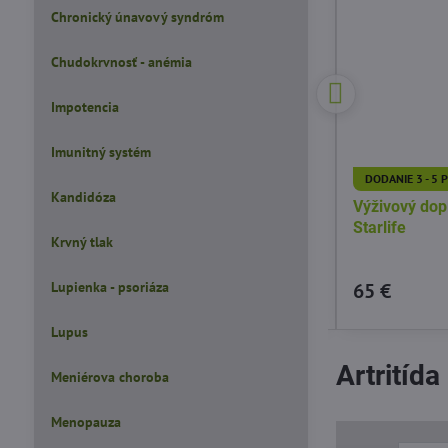
Chronický únavový syndróm
Chudokrvnosť - anémia
Impotencia
80 €
10%
Imunitný systém
DODANIE 3 - 5 PRAC. DNÍ
DODANIE 3 - 5 
Kandidóza
Výživový doplnok CARTILAGE STAR s
Výživový do
obsahom kolagénu, MSM,
Starlife
Krvný tlak
chondroitínu a glucosamínu!
Lupienka - psoriáza
72 €
65 €
Do košíka
Lupus
Artritída
Meniérova choroba
Menopauza