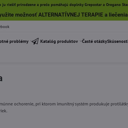
 ju riešiť prirodzene a prečo pomáhajú doplnky Grepostar a Oregano Star
yužite možnosť ALTERNATÍVNEJ TERAPIE a liečenia
ebook
otné problémy
Katalóg produktov
Časté otázky
Skúsenost
a
toimúnne ochorenie, pri ktorom imunitný systém produkuje protilá
iek.