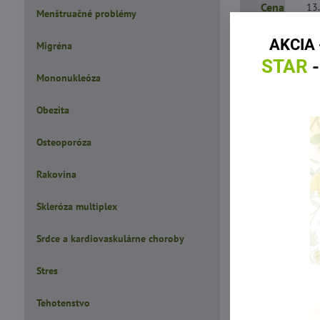
Od:
Cena
Menštruačné problémy
AKCIA 
Migréna
STAR
-
Radiť po
Mononukleóza
Obezita
Vý
Osteoporóza
Rakovina
V
Skleróza multiplex
Srdce a kardiovaskulárne choroby
V
Stres
Tehotenstvo