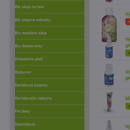
Bio oleje na tvár
V
Bio olejové extrakty
Bio masážne oleje
V
g
Bio deodoranty
Omladenie pleti
V
Hyaluron
gl
Darčekové balenia
Osviežovače vzduchu
Ma
Pre ženy
Dezinfekcia
V