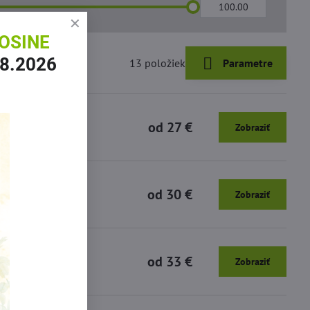
Do:
OSINE
.8.2026
13
položiek
Parametre
od 27 €
Zobraziť
od 30 €
Zobraziť
od 33 €
Zobraziť