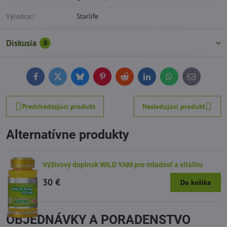
Výrobca::
Starlife
Diskusia
0
Facebook
Twitter
Bluesky
Pinterest
Reddit
LinkedIn
WhatsApp
E-
mail
Predchádzajúci produkt
Nasledujúci produkt
Alternatívne produkty
Výživový doplnok WILD YAM pre mladosť a vitalitu
30 €
Do košíka
OBJEDNÁVKY A PORADENSTVO