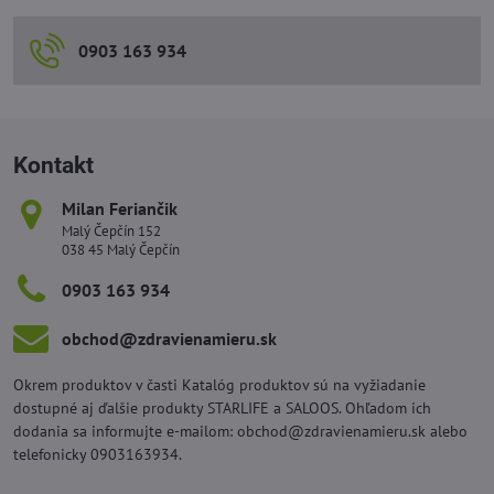
0903 163 934
Kontakt
Milan Feriančik
Malý Čepčín 152
038 45 Malý Čepčín
0903 163 934
obchod​@zdravienamieru​.sk
Okrem produktov v časti Katalóg produktov sú na vyžiadanie
dostupné aj ďalšie produkty STARLIFE a SALOOS. Ohľadom ich
dodania sa informujte e-mailom: obchod@zdravienamieru.sk alebo
telefonicky 0903163934.