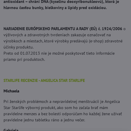
antioxidant – chráni DNA (kyselinu deoxyribonukleovú), ktorá je
hlavnou časťou bunky, bielkoviny a lipidy pred oxidáciou.
NARIADENIE EURÓPSKEHO PARLAMENTU A RADY (EÚ) č. 1924/2006
o
výživových a zdravotných tvrdeniach zakazuje označovať na
výrobkoch a miestach, ktoré výrobky predávajú (e-shop) zdravotné
účinky produktu.
Preto od 01.07.2013 nie je možné poskytovať tieto informácie
priamo pri produktoch.
STARLIFE RECENZIE - ANGELICA STAR STARLIFE
Michaela
Pri ženských problémoch a nepravidelnej menštruácii je Angelica
Star Starlife výborný produkt, ako som ho začala brať mám
pravidelne menzes a bez bolesti odporúčam ho každej žene užívať
pravidelne jednu tabletku ráno a jednu večer.
Gabriela