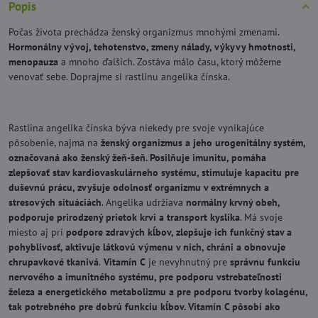
Popis
Počas života prechádza ženský organizmus mnohými zmenami.
Hormonálny vývoj, tehotenstvo, zmeny nálady, výkyvy hmotnosti,
menopauza
a mnoho ďalších. Zostáva málo času, ktorý môžeme
venovať sebe. Doprajme si rastlinu angelika čínska.
Rastlina angelika čínska býva niekedy pre svoje vynikajúce
pôsobenie, najmä na
ženský organizmus a jeho urogenitálny systém,
označovaná ako ženský žeň-šeň. Posilňuje imunitu, pomáha
zlepšovať stav kardiovaskulárneho systému, stimuluje kapacitu pre
duševnú prácu, zvyšuje odolnosť organizmu v extrémnych a
stresových situáciách
. Angelika udržiava
normálny krvný obeh,
podporuje prirodzený prietok krvi a transport kyslíka
. Má svoje
miesto aj pri
podpore zdravých kĺbov, zlepšuje ich funkčný stav a
pohyblivosť, aktivuje látkovú výmenu v nich, chráni a obnovuje
chrupavkové tkanivá
.
Vitamín C
je nevyhnutný pre
správnu funkciu
nervového a imunitného systému, pre podporu vstrebateľnosti
železa a energetického metabolizmu a pre podporu tvorby kolagénu,
tak potrebného pre dobrú funkciu kĺbov. Vitamín C pôsobí ako