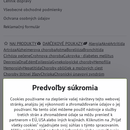
Cenník dopravy
Všeobecné obchodné podmienky
Ochrana osobných údajov
Reklamačný formulár
NAJ PRODUKTY
DARČEKOVÉ POUKAZY
Alergia
Akné
Artritída
Artróza
Alzheimerova choroba
Astma
Borelióza
Bronchitída
Cirhóza pečene
Crohnova choroba
Cukrovka - diabetes mellitus
Depresia
Dna
Edém
Epilepsia
Gynekologické choroby
Hemofília
Hemoroidy
Hepatitída
Choroby obličiek a močových ciest
Choroby štítnej žľazy
Chrípka
Chronický únavový syndróm
Chudokrvnosť - anémia
Impotencia
Imunitný systém
Kandidóza
Predvoľby súkromia
Krvný tlak
Lupienka - psoriáza
Lupus
Meniérova choroba
Menopauza
Menštruačné problémy
Migréna
Mononukleóza
Obezita
Osteoporóza
Rakovina
Skleróza multiplex
Srdce a kardiovaskulárne choroby
Stres
Cookies používame na zlepšenie vašej návštevy tejto webovej
stránky, analýzu jej výkonnosti a zhromažďovanie údajov o jej
Tehotenstvo
Tráviace problémy
Zvýšený cholesterol
používaní. Na tento účel môžeme použiť nástroje a služby
BIO KOZMETIKA SALOOS
Bio bambucké maslo
tretích strán a zhromaždené údaje sa môžu preniesť k
Bio kráľovská starostlivosť
Bio kokosový olej
partnerom v EÚ, USA alebo iných krajinách. Kliknutím na „Prijať
Kvetinové pleťové vody
Bio kozmetika pre deti
všetky cookies“ vyjadrujete svoj súhlas s týmto spracovaním.
Problematická pleť
Prírodné oleje
Bio oleje na tvár