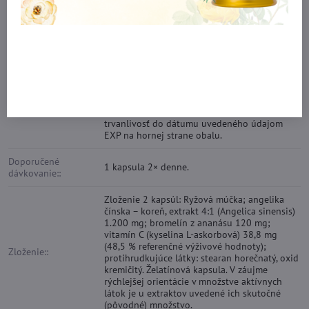
Balenie: :
60 tbl
Nevhodné pre deti, tehotné a dojčiace ženy.
Ustanovená odporúčaná denná dávka sa
nesmie presiahnuť. Uchovávajte mimo dosahu
a dohľadu malých detí. Skladujte a po
Upozornenie::
otvorení uchovávajte na suchom a tmavom
mieste. Výživový doplnok sa nesmie používať,
ako náhrada rozmanitej stravy. Minimálna
trvanlivosť do dátumu uvedeného údajom
EXP na hornej strane obalu.
Doporučené
1 kapsula 2× denne.
dávkovanie::
Zloženie 2 kapsúl: Ryžová múčka; angelika
čínska – koreň, extrakt 4:1 (Angelica sinensis)
1.200 mg; bromelín z ananásu 120 mg;
vitamín C (kyselina L-askorbová) 38,8 mg
(48,5 % referenčné výživové hodnoty);
Zloženie::
protihrudkujúce látky: stearan horečnatý, oxid
kremičitý. Želatínová kapsula. V záujme
rýchlejšej orientácie v množstve aktívnych
látok je u extraktov uvedené ich skutočné
(pôvodné) množstvo.