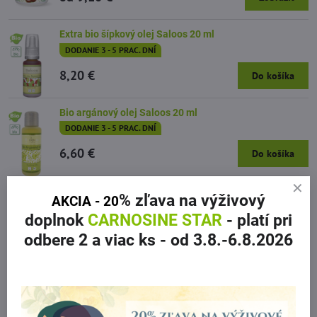
Extra bio šípkový olej Saloos 20 ml
DODANIE 3 - 5 PRAC. DNÍ
8,20 €
Do košíka
Bio argánový olej Saloos 20 ml
DODANIE 3 - 5 PRAC. DNÍ
6,60 €
Do košíka
Nechtíkový olej Saloos 50 ml
% zľava
na výživový
AKCIA - 20
DODANIE 3 - 5 PRAC. DNÍ
doplnok
CARNOSINE STAR
- platí pri
od 5,10 €
Zobraziť
odbere 2 a viac ks
- od 3.8.-6.8.2026
Rakytníkový olej Saloos
DODANIE 3 - 5 PRAC. DNÍ
od 5,20 €
Zobraziť