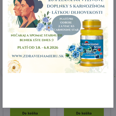
Najpredávanejšie produkty
10%
DODANIE 3 - 5 PRAC. DNÍ
DODANIE 3 - 5 PRAC. DNÍ
Výživový doplnok
Výživový doplnok MINERAL
CARTILAGE STAR s
STAR Starlife
obsahom kolagénu, MSM,
chondroitínu a glucosamínu!
72 €
65 €
Do košíka
Do košíka