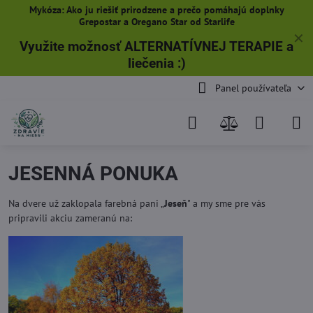
Mykóza: Ako ju riešiť prirodzene a prečo pomáhajú doplnky
Grepostar a Oregano Star od Starlife
✕
Využite možnosť ALTERNATÍVNEJ TERAPIE a
liečenia
:)
Panel používateľa
JESENNÁ PONUKA
Na dvere už zaklopala farebná pani „
Jeseň
" a my sme pre vás
pripravili akciu zameranú na: