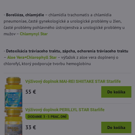
-
Borelióza, chlamýdie
– chlamidia trachomatis a chlamidia
pneumoniae, časté gynekologické a urologické problémy u žien,
časté problémy pohlavného ústrojenstva a urologické problémy u
mužov –
Chlamynyl Star
-
Detoxikácia tráviaceho traktu, zápcha, ochorenia tráviaceho traktu
–
Aloe Vera+Chlorophyll Star
– výťažok z aloe vera doplnený o
chlorofyl, ktorý podporuje tvorbu hemoglobínu
Výživový doplnok MAI-REI SHIITAKE STAR Starlife
55 €
Do košíka
Výživový doplnok PERILLYL STAR Starlife
DODANIE 3 - 5 PRAC. DNÍ
33 €
Do košíka