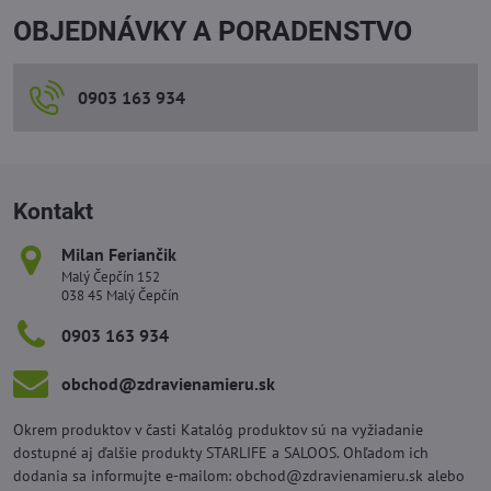
OBJEDNÁVKY A PORADENSTVO
0903 163 934
Kontakt
Milan Feriančik
Malý Čepčín 152
038 45 Malý Čepčín
0903 163 934
obchod​@zdravienamieru​.sk
Okrem produktov v časti Katalóg produktov sú na vyžiadanie
dostupné aj ďalšie produkty STARLIFE a SALOOS. Ohľadom ich
dodania sa informujte e-mailom: obchod@zdravienamieru.sk alebo