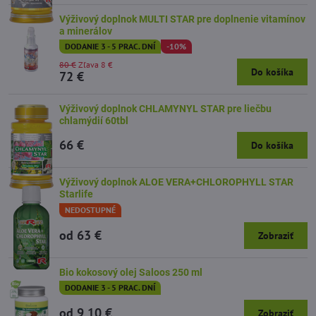
Výživový doplnok MULTI STAR pre doplnenie vitamínov
a minerálov
DODANIE 3 - 5 PRAC. DNÍ
-10%
80 €
Zľava 8 €
Do košíka
72 €
Výživový doplnok CHLAMYNYL STAR pre liečbu
chlamýdií 60tbl
66 €
Do košíka
Výživový doplnok ALOE VERA+CHLOROPHYLL STAR
Starlife
NEDOSTUPNÉ
od 63 €
Zobraziť
Bio kokosový olej Saloos 250 ml
DODANIE 3 - 5 PRAC. DNÍ
od 9,10 €
Zobraziť