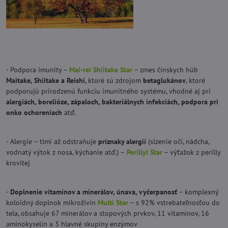
- Podpora imunity –
Mai-rei Shiitake Star
– zmes čínskych húb
Maitake, Shiitake a Reishi
, ktoré sú zdrojom
betaglukánov
, ktoré
podporujú prirodzenú funkciu imunitného systému, vhodné aj pri
alergiách, borelióze, zápaloch, bakteriálnych infekciách, podpora pri
onko ochoreniach
atď.
- Alergie – tlmí až odstraňuje
príznaky alergií
(slzenie očí, nádcha,
vodnatý výtok z nosa, kýchanie atď.) –
Perillyl Star
– výťažok z perilly
krovitej
-
Doplnenie vitamínov a minerálov, únava, vyčerpanosť
– komplexný
koloidný doplnok mikroživín
Multi Star
– s 92% vstrebateľnosťou do
tela, obsahuje 67 minerálov a stopových prvkov, 11 vitamínov, 16
aminokyselín a 3 hlavné skupiny enzýmov