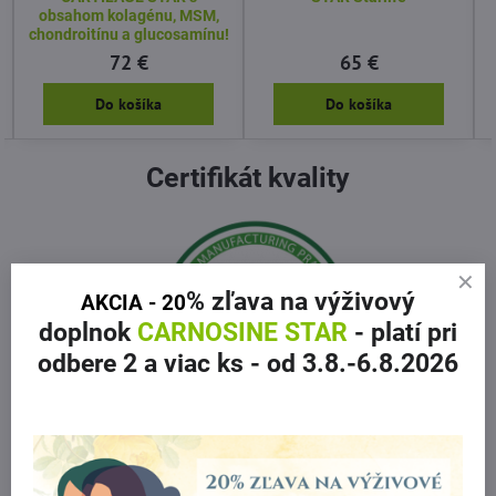
obsahom kolagénu, MSM,
chondroitínu a glucosamínu!
72 €
65 €
Do košíka
Do košíka
Certifikát kvality
% zľava
na výživový
AKCIA - 20
doplnok
CARNOSINE STAR
- platí pri
odbere 2 a viac ks
- od 3.8.-6.8.2026
Good Manufacturing Practises - Správna výrobná prax