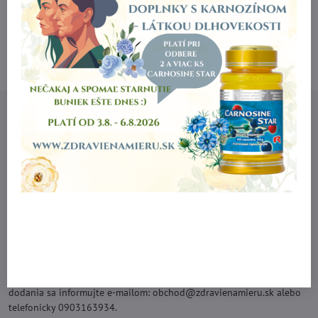
OBJEDNÁVKY A PORADENSTVO
0903 163 934
Kontakt
Milan Feriančik
Malý Čepčín 152
038 45 Malý Čepčín
0903 163 934
obchod​@zdravienamieru​.sk
Okrem produktov v časti Katalóg produktov sú na vyžiadanie
dostupné aj ďalšie produkty STARLIFE a SALOOS. Ohľadom ich
dodania sa informujte e-mailom: obchod@zdravienamieru.sk alebo
telefonicky 0903163934.