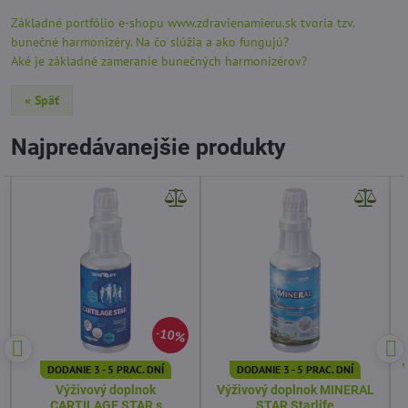
Základné portfólio e-shopu www.zdravienamieru.sk tvoria tzv.
bunečné harmonizéry. Na čo slúžia a ako fungujú?
Aké je základné zameranie bunečných harmonizérov?
« Späť
Najpredávanejšie produkty
10%
DODANIE 3 - 5 PRAC. DNÍ
DODANIE 3 - 5 PRAC. DNÍ
Výživový doplnok
Výživový doplnok MINERAL
CARTILAGE STAR s
STAR Starlife