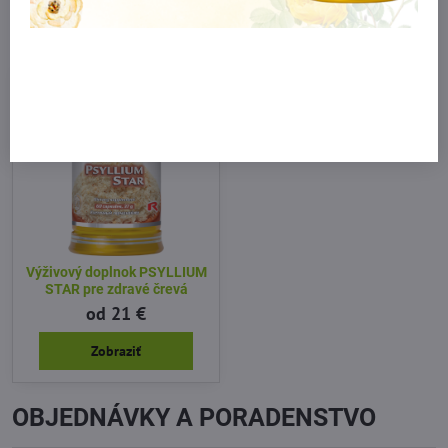
Máte otázky? Napíšte nám!
Výživový doplnok PSYLLIUM
STAR pre zdravé črevá
od 21 €
Zobraziť
OBJEDNÁVKY A PORADENSTVO