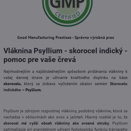
Good Manufacturing Practises - Správna výrobná prax
Vláknina Psyllium - skorocel indický -
pomoc pre vaše črevá
Najvhodnejším a najdôslednejším spôsobom pridávania vlákniny k
vašej
dennej strave je
užívanie kvalitného doplnku na báze
skorocelu
, ktorý sa získava vyčistením obalov s
emien
Skorocelu
indického
– Psyllium.
Psyllium je zdrojom rozpustnej vlákniny, podobný vláknine, ktorá sa
nachádza v obilovinách ako ovos a jačmeň. Hlavný rozdiel je to, že
skorocel má vyšší obsah vlákniny ako ovsené otruby
. Psyllium
optimalizuje pri pravidelnom užívaní fyziologickú funkciu tráviaceho