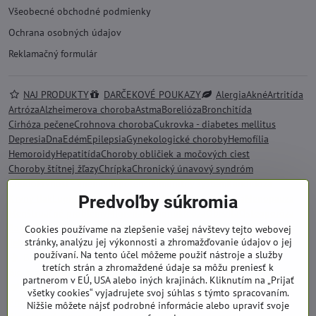
Všeobecné obchodné podmienky
Ochrana osobných údajov
Reklamačný formulár
NAJ PRODUKTY
DARČEKOVÉ POUKAZY
Alergia
Akné
Artritída
Artróza
Alzheimerova choroba
Astma
Borelióza
Bronchitída
Cirhóza pečene
Crohnova choroba
Cukrovka - diabetes mellitus
Depresia
Dna
Edém
Epilepsia
Gynekologické choroby
Hemofília
Hemoroidy
Hepatitída
Choroby obličiek a močových ciest
Choroby štítnej žľazy
Chrípka
Chronický únavový syndróm
Chudokrvnosť - anémia
Impotencia
Imunitný systém
Kandidóza
Krvný tlak
Lupienka - psoriáza
Lupus
Meniérova choroba
Menopauza
Predvoľby súkromia
Menštruačné problémy
Migréna
Mononukleóza
Obezita
Osteoporóza
Rakovina
Skleróza multiplex
Srdce a kardiovaskulárne choroby
Stres
Cookies používame na zlepšenie vašej návštevy tejto webovej
stránky, analýzu jej výkonnosti a zhromažďovanie údajov o jej
Tehotenstvo
Tráviace problémy
Zvýšený cholesterol
používaní. Na tento účel môžeme použiť nástroje a služby
BIO KOZMETIKA SALOOS
Bio bambucké maslo
tretích strán a zhromaždené údaje sa môžu preniesť k
Bio kráľovská starostlivosť
Bio kokosový olej
partnerom v EÚ, USA alebo iných krajinách. Kliknutím na „Prijať
Kvetinové pleťové vody
Bio kozmetika pre deti
všetky cookies“ vyjadrujete svoj súhlas s týmto spracovaním.
Problematická pleť
Prírodné oleje
Bio oleje na tvár
Nižšie môžete nájsť podrobné informácie alebo upraviť svoje