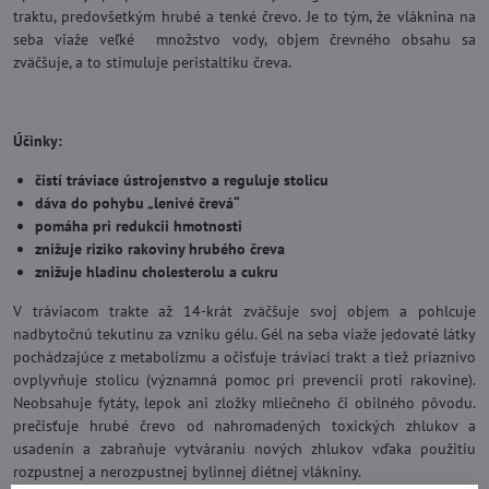
traktu, predovšetkým hrubé a tenké črevo. Je to tým, že vláknina na
seba viaže veľké množstvo vody, objem črevného obsahu sa
zväčšuje, a to stimuluje peristaltiku čreva.
Účinky:
čistí tráviace ústrojenstvo a reguluje stolicu
dáva do pohybu „lenivé črevá“
pomáha pri redukcii hmotnosti
znižuje riziko rakoviny hrubého čreva
znižuje hladinu cholesterolu a cukru
V tráviacom trakte až 14-krát zväčšuje svoj objem a pohlcuje
nadbytočnú tekutinu za vzniku gélu. Gél na seba viaže jedovaté látky
pochádzajúce z metabolizmu a očisťuje tráviaci trakt a tiež priaznivo
ovplyvňuje stolicu (významná pomoc pri prevencii proti rakovine).
Neobsahuje fytáty, lepok ani zložky mliečneho či obilného pôvodu.
prečisťuje hrubé črevo od nahromadených toxických zhlukov a
usadenín a zabraňuje vytváraniu nových zhlukov vďaka použitiu
rozpustnej a nerozpustnej bylinnej diétnej vlákniny.