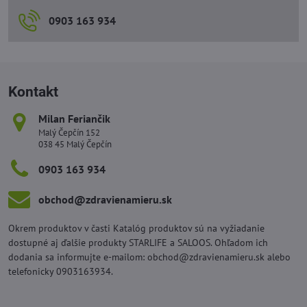
0903 163 934
Kontakt
Milan Feriančik
Malý Čepčín 152
038 45 Malý Čepčín
0903 163 934
obchod​@zdravienamieru​.sk
Okrem produktov v časti Katalóg produktov sú na vyžiadanie
dostupné aj ďalšie produkty STARLIFE a SALOOS. Ohľadom ich
dodania sa informujte e-mailom: obchod@zdravienamieru.sk alebo
telefonicky 0903163934.