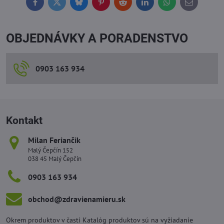
Facebook
Twitter
Bluesky
Pinterest
Reddit
LinkedIn
WhatsApp
E-
mail
OBJEDNÁVKY A PORADENSTVO
0903 163 934
Kontakt
Milan Feriančik
Malý Čepčín 152
038 45 Malý Čepčín
0903 163 934
obchod​@zdravienamieru​.sk
Okrem produktov v časti Katalóg produktov sú na vyžiadanie