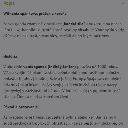
Popis
Withania spánková, prášok z koreňa
Ashva-ganda znamená v preklade „
konská sila
" a odkazuje na obsah
látok – withanolidov , ktoré koreň rastliny obsahuje. Vhodný do vody,
džúsov, mlieka, kaší, smoothies, cereálií alebo iných pokrmov.
História
V ajurvéde sa
ašvaganda (indický ženšen)
používa už 3000 rokov.
Vďaka svojim účinkom sa stala veľmi obľúbenou rastlinou najmä v
oblastiach juhovýchodnej Ázie a južnej Európy. Spája sa s mnohými
priaznivými účinkami. Počas svojej existencie získala rôzne názvy
(prezývky) v závislosti od národa. V Indii sa spája s pojmom konská
sila a v Číne sa nazýva koreňom života.
Pôvod a pestovanie
Ashwagandha je trváca, vždyzelená bylina alebo ker. Darí sa jej v
subtropických a tropických oblastiach, kde sa pestuje. Indický región