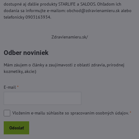
dostupné aj ďalšie produkty STARLIFE a SALOOS. Ohľadom ich
dodania sa informujte e-mailom: obchod@zdravienamieru.sk alebo
telefonicky 0903163934.
Zdravienamieru.sk/
Odber noviniek
Mám záujem o články a zaujímavosti z oblasti zdravia, prírodnej
kozmetiky, akcie:)
E-mail
*
Vložením e-mailu súhlasíte so
spracovaním osobných údajov.
*
Odoslať