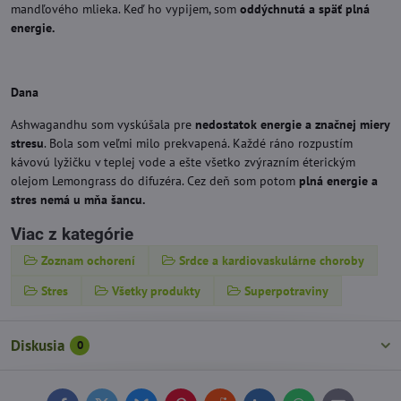
mandľového mlieka. Keď ho vypijem, som
oddýchnutá a späť plná
energie.
Dana
Ashwagandhu som vyskúšala pre
nedostatok energie a značnej miery
stresu
. Bola som veľmi milo prekvapená. Každé ráno rozpustím
kávovú lyžičku v teplej vode a ešte všetko zvýrazním éterickým
olejom Lemongrass do difuzéra. Cez deň som potom
plná energie a
stres nemá u mňa šancu.
Viac z kategórie
Zoznam ochorení
Srdce a kardiovaskulárne choroby
Stres
Všetky produkty
Superpotraviny
Diskusia
0