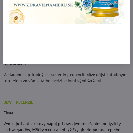
• Normálna funkcia dýchacieho systému
• Normálny stav pokožky
ON HOLD zoznam – Jedná sa o zoznam látok a ich vzťah ku zdraviu,
ktoré boli zaslané úradu EFSA k posúdeniu, avšak EFSA doteraz
nevydal odborné stanovisko alebo EK doteraz nevydala rozhodnutie.
Upozorňujeme, že tieto tvrdenia sú dočasné.
Upozornenie:
Vzhľadom na prírodný charakter ingrediencií môže dôjsť k drobným
rozdielom vo vôni a farbe medzi jednotlivými šaržami.
BEWIT RECENZIE:
Elena
Vynikajúci antistresový nápoj pripravujem zmiešaním pol lyžičky
aschwagandhy, lyžičky medu a pol lyžičky ghí do pohára teplého