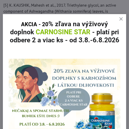
[5] K. KAUSHIK, Mahesh et al., 2017. Triethylene glycol, an active
component of Ashwagandha (Withania somnifera) leaves, is
responsible for sleep induction. PLoS One. 12(2), 1–12.
% zľava
na výživový
AKCIA - 20
doplnok
CARNOSINE STAR
- platí pri
Zdravotné tvrdenia z tzv. zoznamu ON HOLD:
odbere 2 a viac ks
- od 3.8.-6.8.2026
• Adaptogen
• Duševné zdravie a relaxácia
• Normálna činnosť kardiovaskulárneho systému
• Antioxidant
• Energia – vitalita – svaly – výdrž
• Duševné zdravie, stres a spánok
• Omladenie
• Normálna funkcia reprodukčného systému