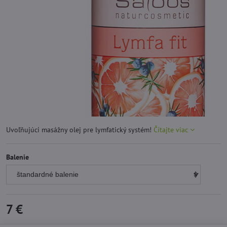
Uvoľňujúci masážny olej pre lymfatický systém!
Čítajte viac
Balenie
7 €