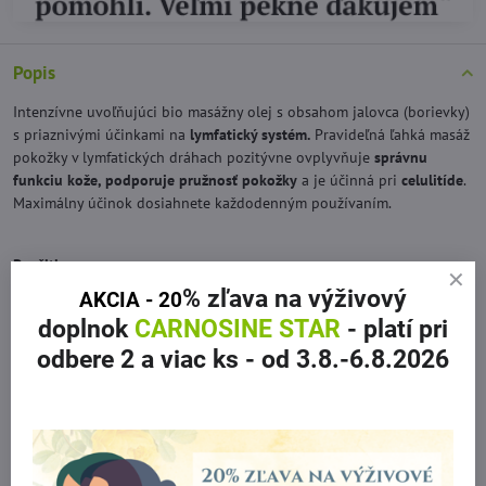
Popis
Intenzívne uvoľňujúci bio masážny olej s obsahom jalovca (borievky)
s priaznivými účinkami na
lymfatický systém.
Pravideľná ľahká masáž
pokožky v lymfatických dráhach pozitývne ovplyvňuje
správnu
funkciu kože, podporuje pružnosť pokožky
a je účinná pri
celulitíde
.
Maximálny účinok dosiahnete každodenným používaním.
Použitie:
Primeraným množstvom jemne masírovať problematické partie tela.
% zľava
na výživový
AKCIA - 20
doplnok
CARNOSINE STAR
- platí pri
Bez konzervačných a syntetických vonných látok, minerálnych a
odbere 2 a viac ks
- od 3.8.-6.8.2026
rafinovaných olejov.
INCI: Macadamia Integrifolia Seed Oil, Prunus Armeniaca Kernel Oil,
Prunus Amygdalus Dulcis Oil, Sasamum Indicum Seed Oil bio,
Helianthus Annus Seed Oil bio, Juniperus Communis Fruit Oil,