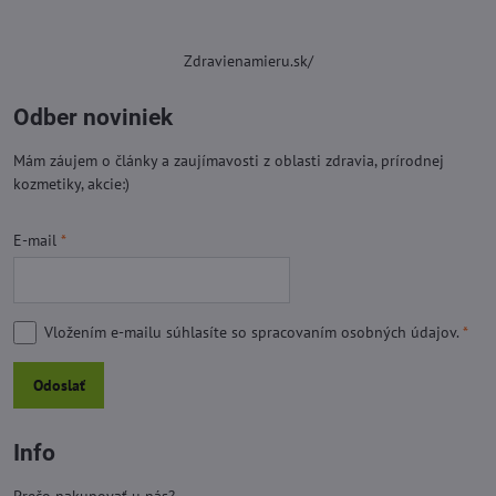
Zdravienamieru.sk/
Odber noviniek
Mám záujem o články a zaujímavosti z oblasti zdravia, prírodnej
kozmetiky, akcie:)
E-mail
*
Vložením e-mailu súhlasíte so
spracovaním osobných údajov.
*
Odoslať
Info