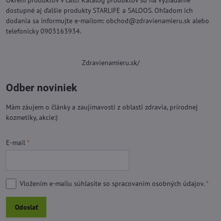
Okrem produktov v časti Katalóg produktov sú na vyžiadanie
dostupné aj ďalšie produkty STARLIFE a SALOOS. Ohľadom ich
dodania sa informujte e-mailom: obchod@zdravienamieru.sk alebo
telefonicky 0903163934.
Zdravienamieru.sk/
Odber noviniek
Mám záujem o články a zaujímavosti z oblasti zdravia, prírodnej
kozmetiky, akcie:)
E-mail
*
Vložením e-mailu súhlasíte so
spracovaním osobných údajov.
*
Odoslať