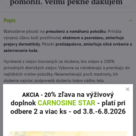
Popis
Blahodárne pôsobí na
presušenú a namáhanú pokožku
. Prináša
výraznú úľavu koži postihnutej
ekzémom a psoreázou, zmierňuje
prejavy dermatitídy.
Pôsobí
protizápalovo, zmierňuje silné svrbenie a
začervenanie kože.
Vyrobené z olejov lisovaných za studena, bio olejov a 100%
prírodných éterických olejov. Výborne sa vstrebávajú a prenikajú do
najhlbších vrstiev pokožky. Nezanechávajú pocit mastnoty, ich
zloženie najviac zodpovedá zloženiu tukov nášho tela.
% zľava
na výživový
AKCIA - 20
Použitie
doplnok
CARNOSINE STAR
- platí pri
Jemne vmasírovať primerané množství do pokožky tváre a tela.
odbere 2 a viac ks
- od 3.8.-6.8.2026
Bez konzervačných a syntetických vonných látok, minerálnych a
rafinovaných olejov.