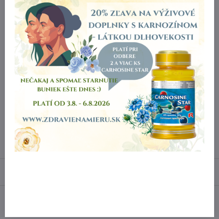
INCI: Oenothera biennis oil bio, Helianthus annuus seed oil bio,
Borago officinalis seed oil, Sesamum indicum seed oil bio, Prunus
amygdalus dulcis oil, Macadamia ternifolia seed oil, Parfum*,
Tocopherol, Ascorbyl palmitate, Ascorbic acid, Citronellol**, Citral**,
Linalool**, Limonene**, Geraniol **, *zmes éterických olejov, **súčasť
éterických olejov
Viac z kategórie
Všetky produkty
Bio masážne oleje
Doplnkové informácie
Balenie: :
50 ml
Výrobca::
Saloos
Diskusia
0
Facebook
Twitter
Bluesky
Pinterest
Reddit
LinkedIn
WhatsApp
E-
mail