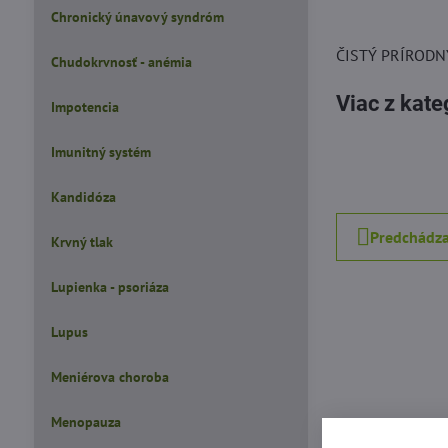
Chronický únavový syndróm
ČISTÝ PRÍRODN
Chudokrvnosť - anémia
Viac z kate
Impotencia
Imunitný systém
Kandidóza
Predchádza
Krvný tlak
Lupienka - psoriáza
Lupus
Meniérova choroba
Menopauza