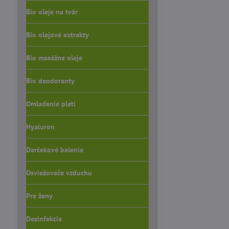
Bio oleje na tvár
Bio olejové extrakty
Bio masážne oleje
Bio deodoranty
Omladenie pleti
Hyaluron
Darčekové balenia
Osviežovače vzduchu
Pre ženy
Dezinfekcia