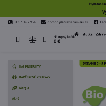
Mykóza: Ako
V
0903 163 934
obchod@zdravienamieru.sk
Fac
Titulka
Zdrav
Nákupný košík
0 €
DODANIE 3 - 5 P
NAJ PRODUKTY
DARČEKOVÉ POUKAZY
Alergia
Akné