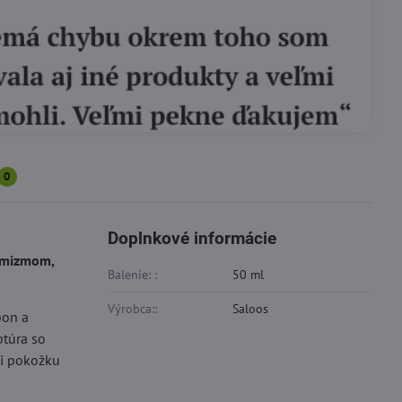
0
Doplnkové informácie
timizmom,
Balenie: :
50 ml
Výrobca::
Saloos
bon a
ptúra so
i pokožku