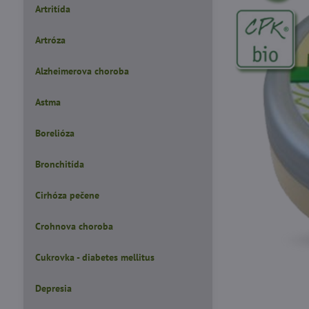
Artritída
Artróza
Alzheimerova choroba
Astma
Borelióza
Bronchitída
Cirhóza pečene
Crohnova choroba
Cukrovka - diabetes mellitus
Depresia