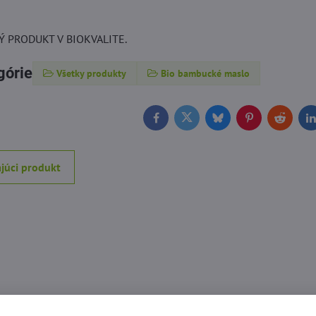
Ý PRODUKT V BIOKVALITE.
górie
Všetky produkty
Bio bambucké maslo
Facebook
Twitter
Bluesky
Pinterest
Reddit
L
júci produkt