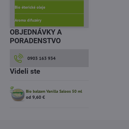
Bio éterické oleje
Aroma difuzéry
OBJEDNÁVKY A
PORADENSTVO
0903 163 934
Videli ste
Bio balzam Vanilla Saloos 50 ml
od 9,60 €