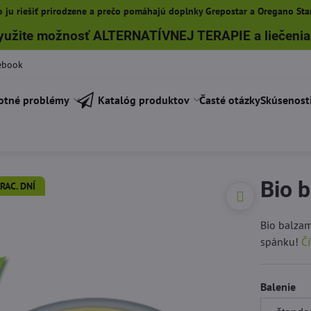
 ju riešiť prirodzene a prečo pomáhajú doplnky Grepostar a Oregano Star
yužite možnosť ALTERNATÍVNEJ TERAPIE a liečenia
ebook
otné problémy
Katalóg produktov
Časté otázky
Skúsenost
Bio 
RAC. DNÍ
Bio balza
spánku!
Čí
Balenie