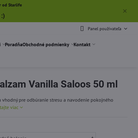
 od Starlife
✕
:)
Panel používateľa
i
Poradňa
Obchodné podmienky
Kontakt
balzam Vanilla Saloos 50 ml
m vhodný pre odbúranie stresu a navodenie pokojného
tajte viac