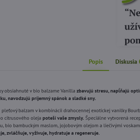
Popis
Diskusia
lky obsiahnuté v bio balzame Vanilla
zbavujú stresu, napĺňajú op
iku, navodzujú príjemný spánok a sladké sny.
a pleťový balzam v kombinácii drahocennej exotickej vanilky Bour
o citrusového oleja
poteší vaše zmysly.
Špeciálne vytvorená rece
ou, bio bambuckým maslom, jojobovým olejom a liečivými voskam
je, zvláčňuje, vyživuje, hydratuje a regeneruje.