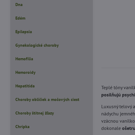
Dna
Edém
Epilepsia
Gynekologické choroby
Hemofília
Hemoroidy
Hepatitída
Teplé tóny vani
posilňujú psych
Choroby obličiek a močových ciest
Luxusný telový 
Choroby štítnej žľazy
nádychu jemnéh
vzácnou vanilk
Chrípka
dokonale
ošetru