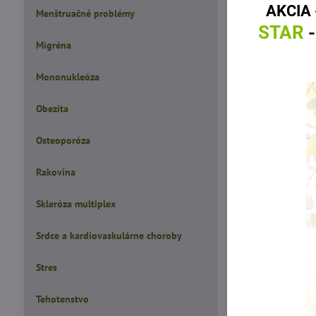
AKCIA 
Menštruačné problémy
STAR
-
Migréna
Mononukleóza
Obezita
Osteoporóza
Rakovina
Skleróza multiplex
Srdce a kardiovaskulárne choroby
Stres
Tehotenstvo