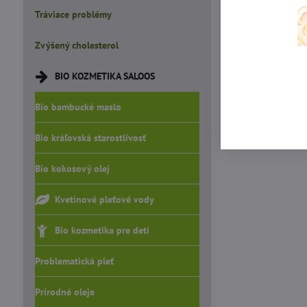
Tráviace problémy
Zvýšený cholesterol
BIO KOZMETIKA SALOOS
Bio bambucké maslo
Bio kráľovská starostlivosť
Bio kokosový olej
Kvetinové pleťové vody
Bio kozmetika pre deti
Problematická pleť
Prírodné oleje