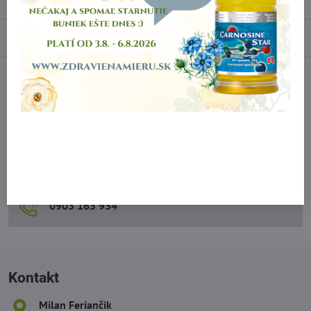
Výrobca::
Saloos
Diskusia
0
Facebook
Twitter
Bluesky
Pinterest
Reddit
LinkedIn
WhatsApp
E-
mail
Predchádzajúci produkt
Nasledujúci produkt
OBJEDNÁVKY A PORADENSTVO
0903 163 934
Kontakt
Milan Feriančik