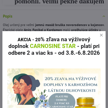
Popis
Olej určený pre veľmi
jemnú masáž bruška novorodencov a kojencov
.
Éterické oleje
Anýz, Fenikel a Kardamon
majú
uvoľňujúce účinky
a
pôsobia priaznivo
proti plynatosti
. Olej zároveň jemne a šetrne
% zľava
na výživový
AKCIA - 20
ošetruje jemnú detskú pokožku.
doplnok
CARNOSINE STAR
- platí pri
ČISTÝ PRÍRODNÝ PRODUKT.
odbere 2 a viac ks
- od 3.8.-6.8.2026
Zloženie:
* rastlinné oleje lisované za studena bio-sézamový, *
éterické oleje Čierny kmín, Fenykel, Aníz, Kardamon
Viac z kategórie
Všetky produkty
Bio kozmetika pre deti
Doplnkové informácie
Balenie: :
50 ml