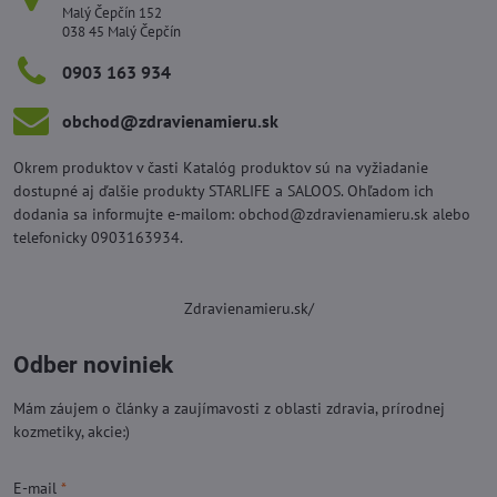
Malý Čepčín 152
038 45 Malý Čepčín
0903 163 934
obchod​@zdravienamieru​.sk
Okrem produktov v časti Katalóg produktov sú na vyžiadanie
dostupné aj ďalšie produkty STARLIFE a SALOOS. Ohľadom ich
dodania sa informujte e-mailom: obchod@zdravienamieru.sk alebo
telefonicky 0903163934.
Zdravienamieru.sk/
Odber noviniek
Mám záujem o články a zaujímavosti z oblasti zdravia, prírodnej
kozmetiky, akcie:)
E-mail
*