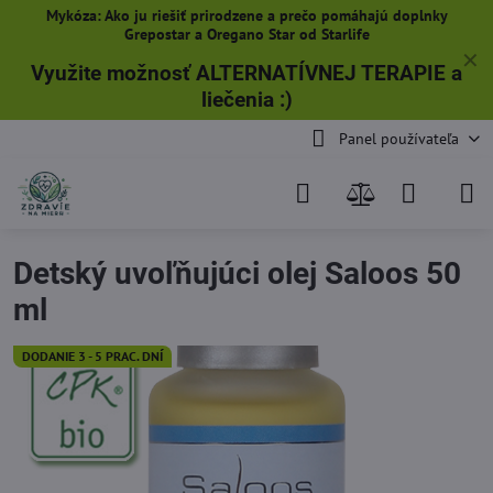
Mykóza: Ako ju riešiť prirodzene a prečo pomáhajú doplnky
Grepostar a Oregano Star od Starlife
✕
Využite možnosť ALTERNATÍVNEJ TERAPIE a
liečenia
:)
Panel používateľa
Detský uvoľňujúci olej Saloos 50
ml
DODANIE 3 - 5 PRAC. DNÍ