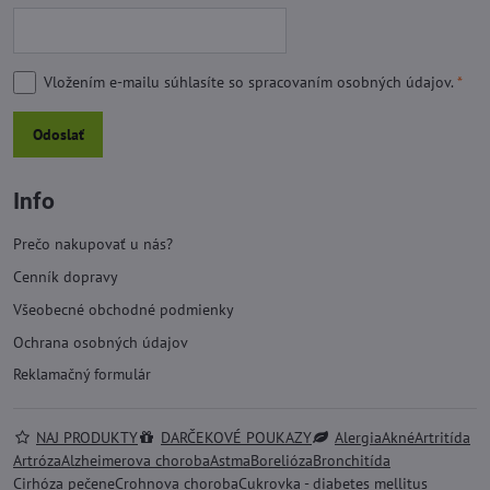
Vložením e-mailu súhlasíte so
spracovaním osobných údajov.
*
Odoslať
Info
Prečo nakupovať u nás?
Cenník dopravy
Všeobecné obchodné podmienky
Ochrana osobných údajov
Reklamačný formulár
NAJ PRODUKTY
DARČEKOVÉ POUKAZY
Alergia
Akné
Artritída
Artróza
Alzheimerova choroba
Astma
Borelióza
Bronchitída
Cirhóza pečene
Crohnova choroba
Cukrovka - diabetes mellitus