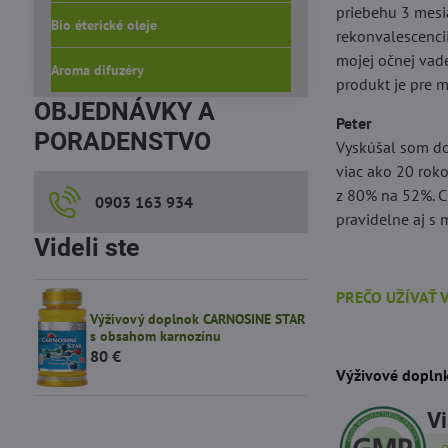
priebehu 3 mesi
Bio éterické oleje
rekonvalescencii
mojej očnej vad
Aroma difuzéry
produkt je pre 
OBJEDNÁVKY A
Peter
PORADENSTVO
Vyskúšal som do
viac ako 20 rok
z 80% na 52%. Cí
0903 163 934
pravidelne aj s
Videli ste
PREČO UŽÍVAŤ 
Výživový doplnok CARNOSINE STAR
s obsahom karnozínu
80 €
Výživové doplnk
Vi