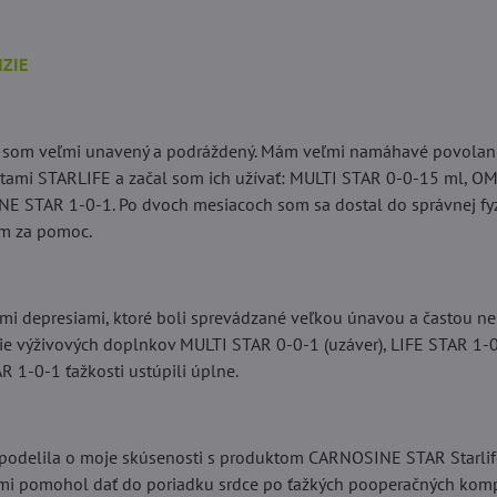
NZIE
 som veľmi unavený a podráždený. Mám veľmi namáhavé povolani
tami STARLIFE a začal som ich užívať: MULTI STAR 0-0-15 ml, 
E STAR 1-0-1. Po dvoch mesiacoch som sa dostal do správnej fyz
em za pomoc.
ými depresiami, ktoré boli sprevádzané veľkou únavou a častou ne
cie výživových doplnkov MULTI STAR 0-0-1 (uzáver), LIFE STAR 1-0
1-0-1 ťažkosti ustúpili úplne.
podelila o moje skúsenosti s produktom CARNOSINE STAR Starlif
mi pomohol dať do poriadku srdce po ťažkých pooperačných komp