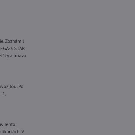
e. Zoznámil
OMEGA-3 STAR
ičky a únava
rvozitou. Po
-1,
e. Tento
likáciách. V