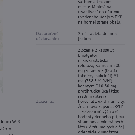
suchom a tmavom
mieste. Minimálna
trvanlivosť do dátumu
uvedeného údajom EXP
na hornej strane obalu.
Doporučené
2 x 1 tableta denne s
dávkovanie::
jedlom
Zloženie 2 kapsuly:
Emulgátor:
mikrokryštalická
celulóza; Karnozín 500
mg; vitamín E (D-alfa-
tokoferyl sukcinát) 91
mg (758,3 % RVH*);
koenzým Q10 30 mg;
protihrudkujúca látka:
rastlinný stearan
Zloženie::
horečnatý, oxid kremičitý.
Želatínová kapsula. RVH*
= Referenčné výživové
hodnoty denného príjmu
edcom W. S.
vitamínov a minerálnych
látok V záujme rýchlejšej
 našom
orientácie v množstve