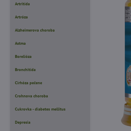
Artritída
Artróza
Alzheimerova choroba
Astma
Borelióza
Bronchitída
Cirhóza pečene
Crohnova choroba
Cukrovka - diabetes mellitus
Depresia