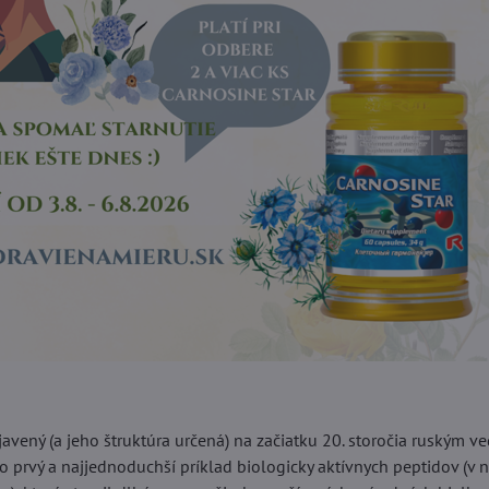
avený (a jeho štruktúra určená) na začiatku 20. storočia ruským v
o prvý a najjednoduchší príklad biologicky aktívnych peptidov (v