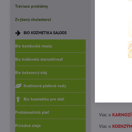
z kľúčových org
Tráviace problémy
postupne mizne.
energetickými s
Zvýšený cholesterol
potrebné množst
BIO KOZMETIKA SALOOS
normálnu hladin
roku života doc
Bio bambucké maslo
polovina pôvod
Bio kráľovská starostlivosť
NARIADENIE EU
Bio kokosový olej
zdravotných tvr
(e-shop) zdravo
Kvetinové pleťové vody
Preto od 01.07.2
Bio kozmetika pre deti
Problematická pleť
Viac o
KARNOZÍ
Prírodné oleje
Viac o
KOENZÝM