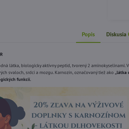
Popis
Diskusia
AR
odná látka, biologicky aktívny peptid, tvorený 2 aminokyselinami. V
vých svaloch, srdci a mozgu. Karnozín, označovaný tiež ako
„látka 
ických funkcií.