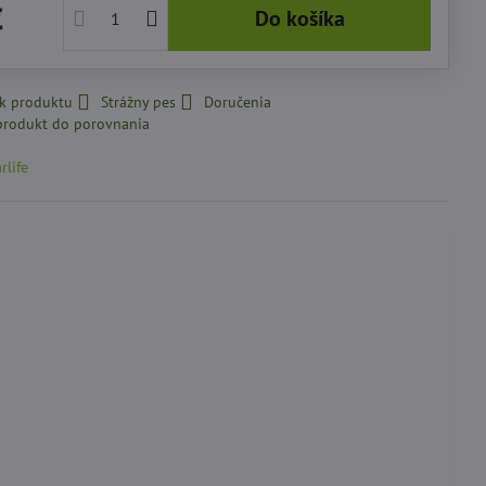
€
Do košíka
 k produktu
Strážny pes
Doručenia
rlife