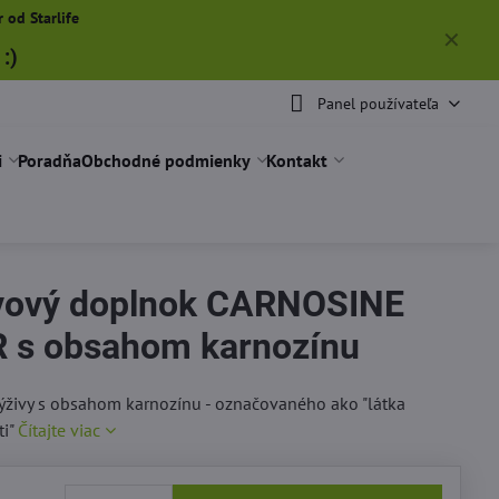
 od Starlife
✕
:)
Panel používateľa
i
Poradňa
Obchodné podmienky
Kontakt
vový doplnok CARNOSINE
 s obsahom karnozínu
ýživy s obsahom karnozínu - označovaného ako "látka
ti"
Čítajte viac