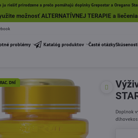
 ju riešiť prirodzene a prečo pomáhajú doplnky Grepostar a Oregano Star
yužite možnosť ALTERNATÍVNEJ TERAPIE a liečenia
ebook
otné problémy
Katalóg produktov
Časté otázky
Skúsenost
Výži
RAC. DNÍ
STAR
Doplnok v
dlhovekos