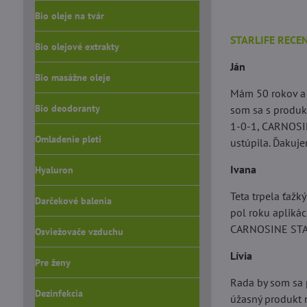
Bio oleje na tvár
STARLIFE RECE
Bio olejové extrakty
Ján
Bio masážne oleje
Mám 50 rokov a
Bio deodoranty
som sa s produk
1-0-1, CARNOSIN
Omladenie pleti
ustúpila. Ďakuj
Ivana
Hyaluron
Teta trpela ťažk
Darčekové balenia
pol roku apliká
CARNOSINE STAR 
Osviežovače vzduchu
Lívia
Pre ženy
Rada by som sa 
Dezinfekcia
úžasný produkt 