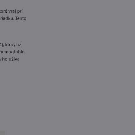
oré vraj pri
riadku. Tento
, ktorý už
ý hemoglobín
y ho užíva