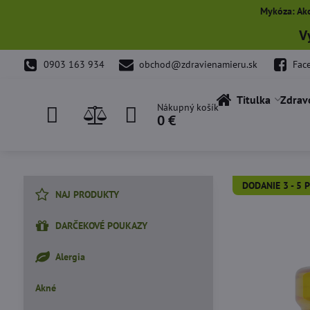
Mykóza: Ako
V
0903 163 934
obchod@zdravienamieru.sk
Fac
Titulka
Zdrav
Nákupný košík
0 €
DODANIE 3 - 5 P
NAJ PRODUKTY
DARČEKOVÉ POUKAZY
Alergia
Akné