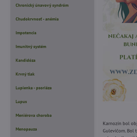
Chronický únavový syndróm
Chudokrvnosť - anémia
Impotencia
Imunitný systém
Kandidóza
Krvný tlak
Lupienka - psoriáza
Lupus
Meniérova choroba
Karnozín bol obj
Menopauza
Gulevičom. Bol t