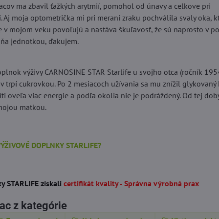
acov ma zbavil ťažkých arytmií, pomohol od únavy a celkove pri
. Aj moja optometrička mi pri meraní zraku pochválila svaly oka, kt
e v mojom veku povoľujú a nastáva škuľavosť, že sú naprosto v po
mňa jednotkou, ďakujem.
plnok výživy CARNOSINE STAR Starlife u svojho otca (ročník 1954)
ov trpí cukrovkou. Po 2 mesiacoch užívania sa mu znížil glykovan
ti oveľa viac energie a podľa okolia nie je podráždený. Od tej dob
 mojou matkou.
VÝŽIVOVÉ DOPLNKY STARLIFE?
y STARLIFE získali
certifikát kvality - Správna výrobná prax
ac z kategórie