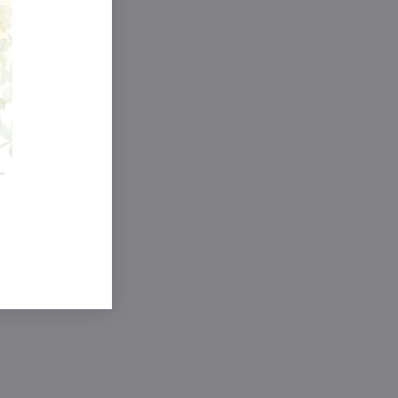
o proces
i
rebávať
držuje
vadsiatom
je ho
 a
ky predávajú
ch.