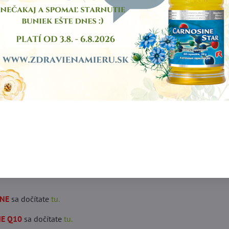
anických kyselín v živých organizmoch. S pribúdajúcim vekom tent
 Najväčšiu potrebu koenzýmu Q10 pociťujú orgány s maximálnym
tratami. So zvyšujúcim sa vekom stráca organizmus schopnosť vst
vo koenzýmu Q10, ktorý získava z potravy. Mladý zdravý jedinec u
u koenzýmu Q10 príjmom z potravy a vlastnou produkciou. Po d
hádza k úbytku koenzýmu Q10 v organizme tak, že po štyridsiatke 
ného množstva.
RÓPSKEHO PARLAMENTU A RADY (EÚ) č. 1924/2006
o výživových
deniach zakazuje označovať na výrobkoch a miestach, ktoré výrob
tné účinky produktu.
013 nie je možné poskytovať tieto informácie priamo pri produkto
NE
sa dočítate
tu.
E Q10
sa dočítate
tu.