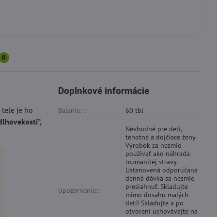
0
Doplnkové informácie
 tele je ho
Balenie: :
60 tbl
dlhovekosti“,
Nevhodné pre deti,
tehotné a dojčiace ženy.
Výrobok sa nesmie
používať ako náhrada
rozmanitej stravy.
Ustanovená odporúčaná
denná dávka sa nesmie
presiahnuť. Skladujte
Upozornenie::
mimo dosahu malých
detí! Skladujte a po
otvorení uchovávajte na